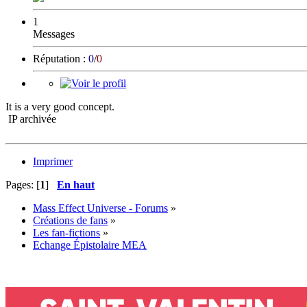
1
Messages
Réputation :
0
/
0
It is a very good concept.
IP archivée
Imprimer
Pages: [
1
]
En haut
Mass Effect Universe - Forums
»
Créations de fans
»
Les fan-fictions
»
Echange Épistolaire MEA