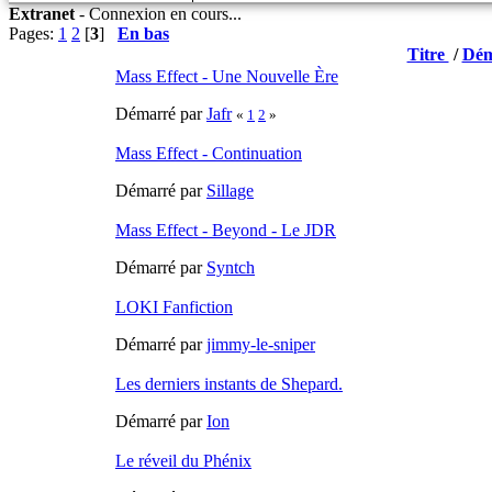
Extranet
-
Connexion en cours...
Pages:
1
2
[
3
]
En bas
Titre
/
Dém
Mass Effect - Une Nouvelle Ère
Démarré par
Jafr
«
1
2
»
Mass Effect - Continuation
Démarré par
Sillage
Mass Effect - Beyond - Le JDR
Démarré par
Syntch
LOKI Fanfiction
Démarré par
jimmy-le-sniper
Les derniers instants de Shepard.
Démarré par
Ion
Le réveil du Phénix