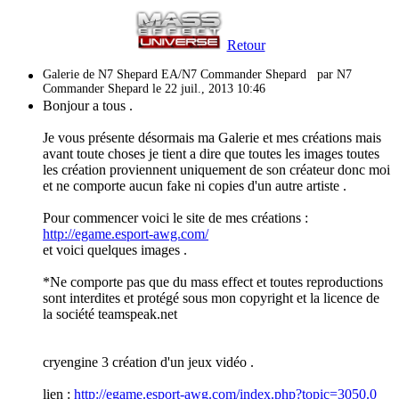
Retour
Galerie de N7 Shepard EA/N7 Commander Shepard
par N7
Commander Shepard le 22 juil., 2013 10:46
Bonjour a tous .
Je vous présente désormais ma Galerie et mes créations mais
avant toute choses je tient a dire que toutes les images toutes
les création proviennent uniquement de son créateur donc moi
et ne comporte aucun fake ni copies d'un autre artiste .
Pour commencer voici le site de mes créations :
http://egame.esport-awg.com/
et voici quelques images .
*Ne comporte pas que du mass effect et toutes reproductions
sont interdites et protégé sous mon copyright et la licence de
la société teamspeak.net
cryengine 3 création d'un jeux vidéo .
lien :
http://egame.esport-awg.com/index.php?topic=3050.0