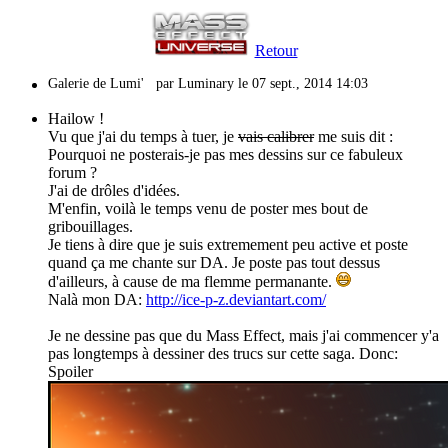
Retour
Galerie de Lumi'
par Luminary le 07 sept., 2014 14:03
Hailow !
Vu que j'ai du temps à tuer, je
vais calibrer
me suis dit :
Pourquoi ne posterais-je pas mes dessins sur ce fabuleux
forum ?
J'ai de drôles d'idées.
M'enfin, voilà le temps venu de poster mes bout de
gribouillages.
Je tiens à dire que je suis extremement peu active et poste
quand ça me chante sur DA. Je poste pas tout dessus
d'ailleurs, à cause de ma flemme permanante.
Nalà mon DA:
http://ice-p-z.deviantart.com/
Je ne dessine pas que du Mass Effect, mais j'ai commencer y'a
pas longtemps à dessiner des trucs sur cette saga. Donc:
Spoiler