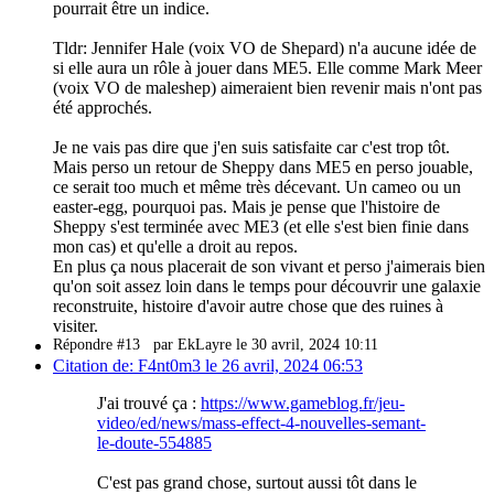
pourrait être un indice.
Tldr: Jennifer Hale (voix VO de Shepard) n'a aucune idée de
si elle aura un rôle à jouer dans ME5. Elle comme Mark Meer
(voix VO de maleshep) aimeraient bien revenir mais n'ont pas
été approchés.
Je ne vais pas dire que j'en suis satisfaite car c'est trop tôt.
Mais perso un retour de Sheppy dans ME5 en perso jouable,
ce serait too much et même très décevant. Un cameo ou un
easter-egg, pourquoi pas. Mais je pense que l'histoire de
Sheppy s'est terminée avec ME3 (et elle s'est bien finie dans
mon cas) et qu'elle a droit au repos.
En plus ça nous placerait de son vivant et perso j'aimerais bien
qu'on soit assez loin dans le temps pour découvrir une galaxie
reconstruite, histoire d'avoir autre chose que des ruines à
visiter.
Répondre #13
par EkLayre le 30 avril, 2024 10:11
Citation de: F4nt0m3 le 26 avril, 2024 06:53
J'ai trouvé ça :
https://www.gameblog.fr/jeu-
video/ed/news/mass-effect-4-nouvelles-semant-
le-doute-554885
C'est pas grand chose, surtout aussi tôt dans le