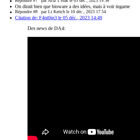
Répondre #7
par Aria T'loak le 05 déc., 2023 19:36
On dirait bien que bioware a des idées, mais à voir ingame
Répondre #8
par Lt Kettch le 10 déc., 2023 17:54
Citation de: F4nt0m3 le 05 déc., 2023 14:49
Des news de DA4: