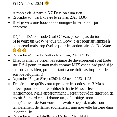
Et DA4 c'est 2024
A mon avis, à part le N7 Day, on aura rien.
Répondre #3
par EkLayre le 22 mai, 2023 13:03
Bref je sens une looooooooonnngue hibernation qui
approche.
Déjà un DA en mode God Of War, je sens pas du tout.
Si je veux un GoW je joue un GoW, c'est pourtant simple à
comprend mais trop évolue pour les actionnaire de BioWare.
Répondre #4
par BiOniKks le 25 juin, 2023 09:36
Effectivement a priori, les équipe de development sont toute
sur DA4 pour l'instant mais comme ME5 est en pré prod si je
me souviens bien, pour l'instant ca ne doit pas trop retarder
sont development!
Répondre #5
par Shepard360 le 03 oct., 2023 11:23
J'espère juste qu'ils vont reprendre les codes des 3 Mass
effect, pour nous faire oublier le triste Mass effect
Andromeda. Mais apparemment il serait peut-être question de
revoir Shepard ce qui donne un goût mitigé. mon
tempérament de Fan voudrait revoir Shepard, mais mon
tempérament de gamer souhaiterait une nouvelle histoire dans
la continuité.
Répondre #6
par F4nt0m3 le 05 déc., 2023 14:49