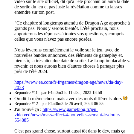
vidéo sur le site officiel, dit qu'à l'été prochain on aura la date
de sortie du jeu et pas juste la révélation comme tu laisses
entendre sur ton post.
"Ce chapitre si longtemps attendu de Dragon Age approche à
grands pas. Nous y serons bientôt. L'été prochain, nous
apporterons les réponses à toutes vos questions, y compris
celles que vous n'avez pas encore posées.
Nous lèverons complètement le voile sur le jeu, avec de
nouvelles bandes-annonces, des éléments de gameplay et,
bien sûr, la très attendue date de sortie. Le Loup implacable va
revenir, et nous aurons bien d'autres choses à partager plus
près de l'été 2024."
https://www.ea.com/fr-fr/games/dragon-age/news/da-day-
2023
Répondre #11
par F4nt0m3 le 11 déc., 2023 18:58
On dit la même chose mais avec des mots différents alors
Répondre #12
par F4nt0m3 le 26 avril, 2024 06:53
J'ai trouvé ça :
https://www.gameblog.fr/jeu-
video/ed/news/mass-effect-4-nouvelles-semant-le-doute-
554885
C'est pas grand chose, surtout aussi tôt dans le dev, mais ça