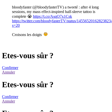
bloodyfaster (@bloodyfasterTV) a tweeté : after 4 long
sessions, my mass effect-inspired half-sleeve tattoo is
complete 😭
https://t.co/AsqO7x1Csk
https://twitter.com/bloodyfasterTV/status/14556520162823823
s=20
Croisons les doigts
Etes-vous sûr ?
Confirmer
Annuler
Etes-vous sûr ?
Confirmer
Annuler