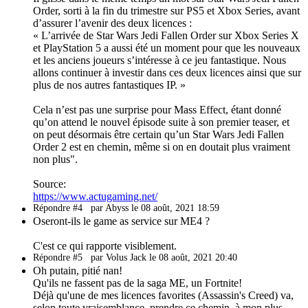
Order, sorti à la fin du trimestre sur PS5 et Xbox Series, avant
d’assurer l’avenir des deux licences :
« L’arrivée de Star Wars Jedi Fallen Order sur Xbox Series X
et PlayStation 5 a aussi été un moment pour que les nouveaux
et les anciens joueurs s’intéresse à ce jeu fantastique. Nous
allons continuer à investir dans ces deux licences ainsi que sur
plus de nos autres fantastiques IP. »
Cela n’est pas une surprise pour Mass Effect, étant donné
qu’on attend le nouvel épisode suite à son premier teaser, et
on peut désormais être certain qu’un Star Wars Jedi Fallen
Order 2 est en chemin, même si on en doutait plus vraiment
non plus".
Source:
https://www.actugaming.net/
Répondre #4
par Abyss le 08 août, 2021 18:59
Oseront-ils le game as service sur ME4 ?
C'est ce qui rapporte visiblement.
Répondre #5
par Volus Jack le 08 août, 2021 20:40
Oh putain, pitié nan!
Qu'ils ne fassent pas de la saga ME, un Fortnite!
Déjà qu'une de mes licences favorites (Assassin's Creed) va,
selon toute vraisemblance, prendre ce chemin, à mon plus