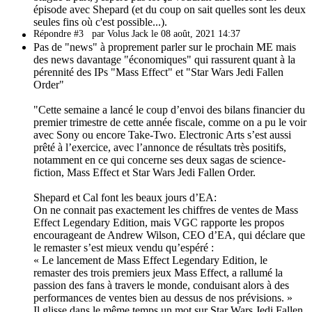
épisode avec Shepard (et du coup on sait quelles sont les deux
seules fins où c'est possible...).
Répondre #3
par Volus Jack le 08 août, 2021 14:37
Pas de "news" à proprement parler sur le prochain ME mais
des news davantage "économiques" qui rassurent quant à la
pérennité des IPs "Mass Effect" et "Star Wars Jedi Fallen
Order"
"Cette semaine a lancé le coup d’envoi des bilans financier du
premier trimestre de cette année fiscale, comme on a pu le voir
avec Sony ou encore Take-Two. Electronic Arts s’est aussi
prêté à l’exercice, avec l’annonce de résultats très positifs,
notamment en ce qui concerne ses deux sagas de science-
fiction, Mass Effect et Star Wars Jedi Fallen Order.
Shepard et Cal font les beaux jours d’EA:
On ne connait pas exactement les chiffres de ventes de Mass
Effect Legendary Edition, mais VGC rapporte les propos
encourageant de Andrew Wilson, CEO d’EA, qui déclare que
le remaster s’est mieux vendu qu’espéré :
« Le lancement de Mass Effect Legendary Edition, le
remaster des trois premiers jeux Mass Effect, a rallumé la
passion des fans à travers le monde, conduisant alors à des
performances de ventes bien au dessus de nos prévisions. »
Il glisse dans le même temps un mot sur Star Wars Jedi Fallen