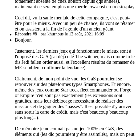
totalement absente de chez ubisoft depuis qqs années),
maintenant ce sera en plus une merde low-cost en free-to-play.
Ceci dit, vu la santé mentale de cette compagnie, c'est peut-
être pour le mieux. Avec un peu de chance, ils vont se rétamer
et on assistera à la fin de l'agonie d'un ancien géant.
Répondre #8
par khurnous le 12 août, 2021 16:09
Bonjour,
Justement, les derniers jeux qui fonctionnent le mieux sont à
l'opposé des GaS (j'ai déjà cité The witcher, mais comme tu le
dis Jedi fallen order aussi, et l'excellent résultat du remaster de
ME semblent confirmer la tendance).
Clairement, de mon point de vue, les GaS pourraient se
retrouver sur des plateformes types Smartphones. Et encore,
même des jeux comme Star treck fleet commander ou Forge
of Empire n'en sont pas exactement (les extensions sont
gratuites, mais leur déblocage nécessitent de réaliser des
missions et de gagner des "passes". Il est possible d'y arriver
sans sortir la carte de crédit, mais c'est beaucoup beaucoup
plus long...).
De mémoire je ne connait pas un jeu 100% en GaS, des
éléments oui (les dlc pourraient y être assimilés), mais on peut