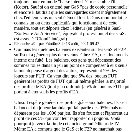
toujours jouer en mode "basse intensité" me semble t'il
(Kotor). Sauf si on entend par GaS "pas de copie personnelle"
et encore il faudrait que les sauvegardes soient intégralement
chez l'éditeur sans un seul élément local. Dans mon boulot je
connais un ou deux applicatifs qui fonctionnent de cette
manière, tout est déporté chez l'éditeur (en général à SaaS
"Software As A Service", équivalent professionnel des GaS,
est associé "Cloud" intégral).
Répondre #9
par F4nt0m3 le 13 août, 2021 09:42
Oui mais les quelques baleines existantes sur les GaS et F2P
suffisent à générer plus de revenus. Chez EA, des documents
interne ont fuité. Les baleines, ces gens qui dépensent des
sommes folles dans un jeu au point de compenser à eux seuls
la non dépense d'argent des autres, représentent 5% des
joueurs sur FUT. Ca veut dire que 5% des joueurs FUT
génèrent les profits de FUT qui lui-même génère la majorité
des profits de EA (tout jeu confondu). 5% de joueurs FUT qui
portent à eux seuls les profits d'EA.
Ubisoft espère générer des profits grâce aux baleines. Ils s'en
balancent du joueur lambda qui fait partie des 95% mais ne
dépassera pas les 100€ par jeu. Ils s'en foutent et l'ignorent au
profit de ces 5% qui vont leur rapporter du pognon. Voilà
pourquoi je veux la fin de cet ancien grand éditeur de JV.
Même EA a compris que le GaS et le F2P ne marchait pas