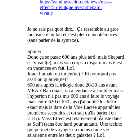
https://gamingsection.net/news/mass-
effect-5-divulgue-avec-shepard-
vivant/
Je ne sais pas quoi dire... Ça ressemble au gros
fantasme d'un fan et c'est plein d'incohérences
(sans parler de la syntaxe).
Spoiler
Donc ça se passe 600 ans plus tard, mais Shepard
est vivant(e), mais son corps a disparu mais il est
en vacances en fait. LoL
Jouer humain ou turien(ne) ? Et pourquoi pas
asari ou quarien(ne)?
600 ans après la trilogie donc 20-30 ans avant
MEA ? Bah ouais, on a tendance à l'oublier mais
l'hyperion n'a pas mis 600 ans à faire le voyage
mais entre 620 et 630 ans (j'ai oublié le chiffre
exact mais la date de la Voie Lactée apparaît les
premières secondes et on sait qu'ils partent en
2185). Mass Effect est relativement réaliste dans
sa SciFi (sans être hard pour autant). Une techno
qui permet de voyager en moins d'une vie
salarienne entre les deux galaxies ? LoL