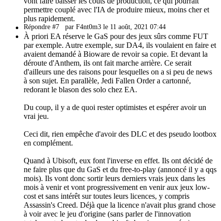
vont faire baisser les coûts de production, ce qui pourrait
permettre couplé avec l'IA de produire mieux, moins cher et
plus rapidement.
Répondre #7
par F4nt0m3 le 11 août, 2021 07:44
À priori EA réserve le GaS pour des jeux sûrs comme FUT
par exemple. Autre exemple, sur DA4, ils voulaient en faire et
avaient demandé à Bioware de revoir sa copie. Et devant la
déroute d'Anthem, ils ont fait marche arrière. Ce serait
d'ailleurs une des raisons pour lesquelles on a si peu de news
à son sujet. En parallèle, Jedi Fallen Order a cartonné,
redorant le blason des solo chez EA.
Du coup, il y a de quoi rester optimistes et espérer avoir un
vrai jeu.
Ceci dit, rien empêche d'avoir des DLC et des pseudo lootbox
en complément.
Quand à Ubisoft, eux font l'inverse en effet. Ils ont décidé de
ne faire plus que du GaS et du free-to-play (annoncé il y a qqs
mois). Ils vont donc sortir leurs derniers vrais jeux dans les
mois à venir et vont progressivement en venir aux jeux low-
cost et sans intérêt sur toutes leurs licences, y compris
Assassin's Creed. Déjà que la licence n'avait plus grand chose
à voir avec le jeu d'origine (sans parler de l'innovation