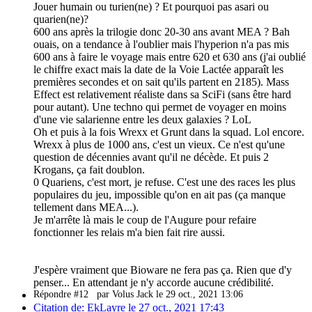
Jouer humain ou turien(ne) ? Et pourquoi pas asari ou
quarien(ne)?
600 ans après la trilogie donc 20-30 ans avant MEA ? Bah
ouais, on a tendance à l'oublier mais l'hyperion n'a pas mis
600 ans à faire le voyage mais entre 620 et 630 ans (j'ai oublié
le chiffre exact mais la date de la Voie Lactée apparaît les
premières secondes et on sait qu'ils partent en 2185). Mass
Effect est relativement réaliste dans sa SciFi (sans être hard
pour autant). Une techno qui permet de voyager en moins
d'une vie salarienne entre les deux galaxies ? LoL
Oh et puis à la fois Wrexx et Grunt dans la squad. Lol encore.
Wrexx à plus de 1000 ans, c'est un vieux. Ce n'est qu'une
question de décennies avant qu'il ne décède. Et puis 2
Krogans, ça fait doublon.
0 Quariens, c'est mort, je refuse. C'est une des races les plus
populaires du jeu, impossible qu'on en ait pas (ça manque
tellement dans MEA...).
Je m'arrête là mais le coup de l'Augure pour refaire
fonctionner les relais m'a bien fait rire aussi.
J'espère vraiment que Bioware ne fera pas ça. Rien que d'y
penser... En attendant je n'y accorde aucune crédibilité.
Répondre #12
par Volus Jack le 29 oct., 2021 13:06
Citation de: EkLayre le 27 oct., 2021 17:43