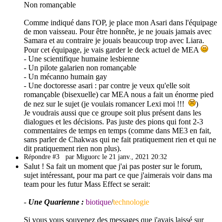
Non romançable
Comme indiqué dans l'OP, je place mon Asari dans l'équipage
de mon vaisseau. Pour être honnête, je ne jouais jamais avec
Samara et au contraire je jouais beaucoup trop avec Liara.
Pour cet équipage, je vais garder le deck actuel de MEA
- Une scientifique humaine lesbienne
- Un pilote galarien non romançable
- Un mécanno humain gay
- Une doctoresse asari : par contre je veux qu'elle soit
romançable (bisexuelle) car MEA nous a fait un énorme pied
de nez sur le sujet (je voulais romancer Lexi moi !!!
)
Je voudrais aussi que ce groupe soit plus présent dans les
dialogues et les décisions. Pas juste des pions qui font 2-3
commentaires de temps en temps (comme dans ME3 en fait,
sans parler de Chakwas qui ne fait pratiquement rien et qui ne
dit pratiquement rien non plus).
Répondre #3
par Miguorc le 21 janv., 2021 20:32
Salut ! Sa fait un moment que j'ai pas poster sur le forum,
sujet intéressant, pour ma part ce que j'aimerais voir dans ma
team pour les futur Mass Effect se serait:
-
Une Quarienne :
biotique
/
technologie
Si vous vous souvenez des messages que j'avais laissé sur