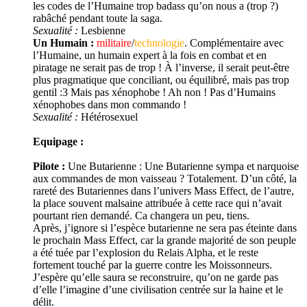
les codes de l’Humaine trop badass qu’on nous a (trop ?)
rabâché pendant toute la saga.
Sexualité :
Lesbienne
Un Humain :
militaire
/
technologie
. Complémentaire avec
l’Humaine, un humain expert à la fois en combat et en
piratage ne serait pas de trop ! À l’inverse, il serait peut-être
plus pragmatique que conciliant, ou équilibré, mais pas trop
gentil :3 Mais pas xénophobe ! Ah non ! Pas d’Humains
xénophobes dans mon commando !
Sexualité :
Hétérosexuel
Equipage :
Pilote :
Une Butarienne : Une Butarienne sympa et narquoise
aux commandes de mon vaisseau ? Totalement. D’un côté, la
rareté des Butariennes dans l’univers Mass Effect, de l’autre,
la place souvent malsaine attribuée à cette race qui n’avait
pourtant rien demandé. Ca changera un peu, tiens.
Après, j’ignore si l’espèce butarienne ne sera pas éteinte dans
le prochain Mass Effect, car la grande majorité de son peuple
a été tuée par l’explosion du Relais Alpha, et le reste
fortement touché par la guerre contre les Moissonneurs.
J’espère qu’elle saura se reconstruire, qu’on ne garde pas
d’elle l’imagine d’une civilisation centrée sur la haine et le
délit.