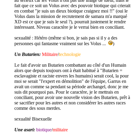
au sérieux car les Volus n'ont pas une image de tueur, mais le
fait que ce soit un Volus avec des pouvoir biotique qui crierait
en combat "je suis un dieux biotique craignez moi !!" (oui le
Volus dans la mission de recrutement de samara m'a marqué
XD est ce que je suis le seul ?), pourrait justement le rendre
intéressant. Niveau caractère je le verrai bien en conciliant.
sexualité :
Hétéro (même si bon, je sais pas si il y a des
personnes qui fantasme vraiment sur les Volus ...
)
Un Butarien:
Militaire
/
technologie
Le fait d'avoir un Butarien combattant au côté d'un Humain
alors que depuis toujours ont à était habitué à "Butarien =
esclavagiste et raciste envers les humains) serait cool, la pour
moi se serait "l'expert en démolition" de l'équipe, Garrus en
avait un comme sa pendant sa période archangel, donc je me
suis dit pourquoi pas. Pour le caractère, je le mettrais en
conciliant, pour avoir une nouvelle vision des Butarien, prêt à
se sacrifier pour les autres et non considérer les autres races
comme des sous merdes.
sexualité
Bisexuelle
Une asari:
biotique
/
militaire