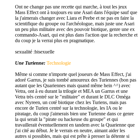
Ont ne change pas une recette qui marche, à tout les jeux
Mass Effect ont à toujours eu une Asari dans l'équipe sauf que
la j'aimerais changer avec Liara et Peebe et ne pas en faire la
scientifique du groupe ou l'archéologue, mais juste une Asari
un peu plus militaire avec des pouvoir biotique, genre une ex
commando-Asari, qui est plus dans l'action que la recherche et
du coup je la verrai plus en pragmatique.
sexualité :
bisexuelle
Une Turienne:
Technologie
Même si comme n'importe quel joueurs de Mass Effect, j'ai
adoré Garrus, je suis tombé amoureux des Turiennes (bon pas
autant que les Quariennes mais quand même hein ^^) avec
Vetra, ont à eu durant la trilogie et MEA un Garrus et une
Vetra très centré sur le "militaire" et durant le DLC Oméga
avec Nyreen, un coté biotique chez les Turiens, mais pas
encore de Turien centré sur la technologie, les IA ou le
piratage, du coup j'aimerais bien une Turienne dans ce genre
la qui serait la "pirate ou hackeuse du groupe" et qui
travaillerait éventuellement en tandem avec la Quarienne que
j'ai cité au début. Je le verrais en neutre, aimant aider les
autres si possibles, mais qui est prête à presser la détente si