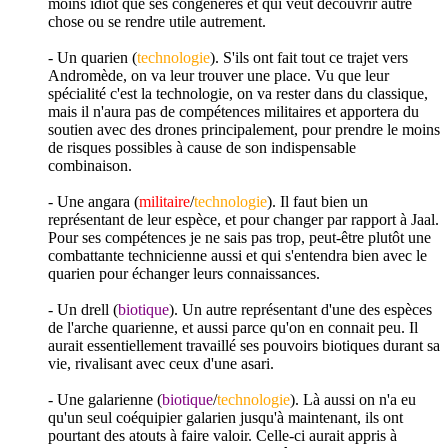
moins idiot que ses congénères et qui veut découvrir autre
chose ou se rendre utile autrement.
- Un quarien (
technologie
). S'ils ont fait tout ce trajet vers
Andromède, on va leur trouver une place. Vu que leur
spécialité c'est la technologie, on va rester dans du classique,
mais il n'aura pas de compétences militaires et apportera du
soutien avec des drones principalement, pour prendre le moins
de risques possibles à cause de son indispensable
combinaison.
- Une angara (
militaire
/
technologie
). Il faut bien un
représentant de leur espèce, et pour changer par rapport à Jaal.
Pour ses compétences je ne sais pas trop, peut-être plutôt une
combattante technicienne aussi et qui s'entendra bien avec le
quarien pour échanger leurs connaissances.
- Un drell (
biotique
). Un autre représentant d'une des espèces
de l'arche quarienne, et aussi parce qu'on en connait peu. Il
aurait essentiellement travaillé ses pouvoirs biotiques durant sa
vie, rivalisant avec ceux d'une asari.
- Une galarienne (
biotique
/
technologie
). Là aussi on n'a eu
qu'un seul coéquipier galarien jusqu'à maintenant, ils ont
pourtant des atouts à faire valoir. Celle-ci aurait appris à