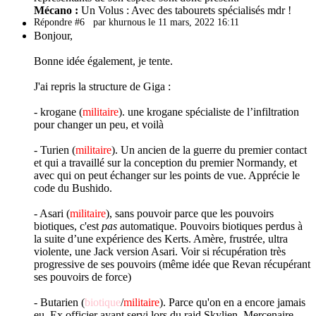
Mécano :
Un Volus : Avec des tabourets spécialisés mdr !
Répondre #6
par khurnous le 11 mars, 2022 16:11
Bonjour,
Bonne idée également, je tente.
J'ai repris la structure de Giga :
- krogane (
militaire
). une krogane spécialiste de l’infiltration
pour changer un peu, et voilà
- Turien (
militaire
). Un ancien de la guerre du premier contact
et qui a travaillé sur la conception du premier Normandy, et
avec qui on peut échanger sur les points de vue. Apprécie le
code du Bushido.
- Asari (
militaire
), sans pouvoir parce que les pouvoirs
biotiques, c'est
pas
automatique. Pouvoirs biotiques perdus à
la suite d’une expérience des Kerts. Amère, frustrée, ultra
violente, une Jack version Asari. Voir si récupération très
progressive de ses pouvoirs (même idée que Revan récupérant
ses pouvoirs de force)
- Butarien (
biotique
/
militaire
). Parce qu'on en a encore jamais
eu. Ex officier ayant servi lors du raid Skylien. Mercenaire.