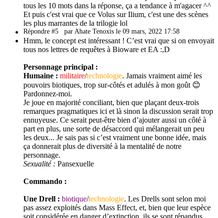
tous les 10 mots dans la réponse, ça a tendance à m'agacer ^^
Et puis c'est vrai que ce Volus sur Ilium, c'est une des scènes
les plus marrantes de la trilogie lol
Répondre #5
par Ahate Tenoxis le 09 mars, 2022 17:58
Hmm, le concept est intéressant ! C’est vrai que si on envoyait
tous nos lettres de requêtes à Bioware et EA :,D
Personnage principal :
Humaine :
militaire
/
technologie
. Jamais vraiment aimé les
pouvoirs biotiques, trop sur-côtés et adulés à mon goût 😊
Pardonnez-moi.
Je joue en majorité conciliant, bien que plaçant deux-trois
remarques pragmatiques ici et là sinon la discussion serait trop
ennuyeuse. Ce serait peut-être bien d’ajouter aussi un côté à
part en plus, une sorte de désaccord qui mélangerait un peu
les deux... Je sais pas si c’est vraiment une bonne idée, mais
ça donnerait plus de diversité à la mentalité de notre
personnage.
Sexualité :
Pansexuelle
Commando :
Une Drell :
biotique
/
technologie
. Les Drells sont selon moi
pas assez exploités dans Mass Effect, et, bien que leur espèce
soit considérée en danger d’extinction, ils se sont répandus