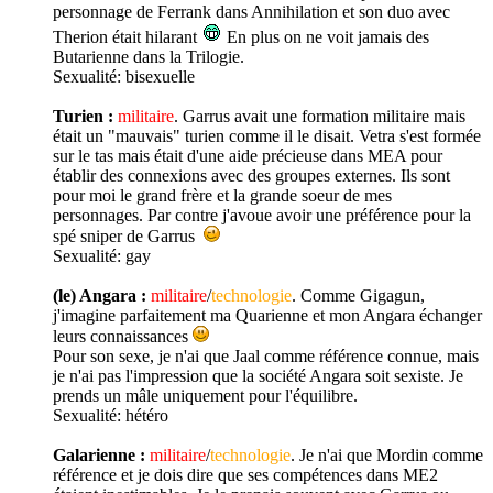
personnage de Ferrank dans Annihilation et son duo avec
Therion était hilarant
En plus on ne voit jamais des
Butarienne dans la Trilogie.
Sexualité:
bisexuelle
Turien :
militaire
. Garrus avait une formation militaire mais
était un "mauvais" turien comme il le disait. Vetra s'est formée
sur le tas mais était d'une aide précieuse dans MEA pour
établir des connexions avec des groupes externes. Ils sont
pour moi le grand frère et la grande soeur de mes
personnages. Par contre j'avoue avoir une préférence pour la
spé sniper de Garrus
Sexualité:
gay
(le) Angara :
militaire
/
technologie
. Comme Gigagun,
j'imagine parfaitement ma Quarienne et mon Angara échanger
leurs connaissances
Pour son sexe, je n'ai que Jaal comme référence connue, mais
je n'ai pas l'impression que la société Angara soit sexiste. Je
prends un mâle uniquement pour l'équilibre.
Sexualité:
hétéro
Galarienne :
militaire
/
technologie
. Je n'ai que Mordin comme
référence et je dois dire que ses compétences dans ME2