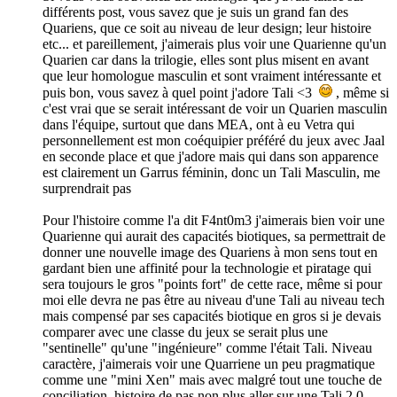
différents post, vous savez que je suis un grand fan des
Quariens, que ce soit au niveau de leur design; leur histoire
etc... et pareillement, j'aimerais plus voir une Quarienne qu'un
Quarien car dans la trilogie, elles sont plus misent en avant
que leur homologue masculin et sont vraiment intéressante et
puis bon, vous savez à quel point j'adore Tali <3
, même si
c'est vrai que se serait intéressant de voir un Quarien masculin
dans l'équipe, surtout que dans MEA, ont à eu Vetra qui
personnellement est mon coéquipier préféré du jeux avec Jaal
en seconde place et que j'adore mais qui dans son apparence
est clairement un Garrus féminin, donc un Tali Masculin, me
surprendrait pas
Pour l'histoire comme l'a dit F4nt0m3 j'aimerais bien voir une
Quarienne qui aurait des capacités biotiques, sa permettrait de
donner une nouvelle image des Quariens à mon sens tout en
gardant bien une affinité pour la technologie et piratage qui
sera toujours le gros "points fort" de cette race, même si pour
moi elle devra ne pas être au niveau d'une Tali au niveau tech
mais compensé par ses capacités biotique en gros si je devais
comparer avec une classe du jeux se serait plus une
"sentinelle" qu'une "ingénieure" comme l'était Tali. Niveau
caractère, j'aimerais voir une Quarriene un peu pragmatique
comme une "mini Xen" mais avec malgré tout une touche de
conciliation, histoire de pas non plus aller sur une Tali 2.0