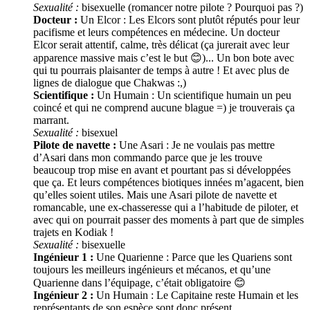
Sexualité :
bisexuelle (romancer notre pilote ? Pourquoi pas ?)
Docteur :
Un Elcor : Les Elcors sont plutôt réputés pour leur
pacifisme et leurs compétences en médecine. Un docteur
Elcor serait attentif, calme, très délicat (ça jurerait avec leur
apparence massive mais c’est le but 😊)... Un bon bote avec
qui tu pourrais plaisanter de temps à autre ! Et avec plus de
lignes de dialogue que Chakwas :,)
Scientifique :
Un Humain : Un scientifique humain un peu
coincé et qui ne comprend aucune blague =) je trouverais ça
marrant.
Sexualité :
bisexuel
Pilote de navette :
Une Asari : Je ne voulais pas mettre
d’Asari dans mon commando parce que je les trouve
beaucoup trop mise en avant et pourtant pas si développées
que ça. Et leurs compétences biotiques innées m’agacent, bien
qu’elles soient utiles. Mais une Asari pilote de navette et
romancable, une ex-chasseresse qui a l’habitude de piloter, et
avec qui on pourrait passer des moments à part que de simples
trajets en Kodiak !
Sexualité :
bisexuelle
Ingénieur 1 :
Une Quarienne : Parce que les Quariens sont
toujours les meilleurs ingénieurs et mécanos, et qu’une
Quarienne dans l’équipage, c’était obligatoire 😊
Ingénieur 2 :
Un Humain : Le Capitaine reste Humain et les
représentants de son espèce sont donc présent.