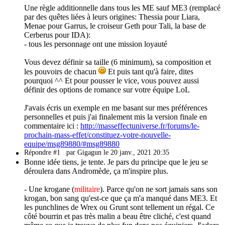
Une règle additionnelle dans tous les ME sauf ME3 (remplacé
par des quêtes liées à leurs origines: Thessia pour Liara,
Menae pour Garrus, le croiseur Geth pour Tali, la base de
Cerberus pour IDA):
- tous les personnage ont une mission loyauté
Vous devez définir sa taille (6 minimum), sa composition et
les pouvoirs de chacun
Et puis tant qu'à faire, dites
pourquoi ^^ Et pour pousser le vice, vous pouvez aussi
définir des options de romance sur votre équipe LoL
J'avais écris un exemple en me basant sur mes préférences
personnelles et puis j'ai finalement mis la version finale en
commentaire ici :
http://masseffectuniverse.fr/forums/le-
prochain-mass-effet/constituez-votre-nouvelle-
equipe/msg89880/#msg89880
Répondre #1
par Gigagun le 20 janv., 2021 20:35
Bonne idée tiens, je tente. Je pars du principe que le jeu se
déroulera dans Andromède, ça m'inspire plus.
- Une krogane (
militaire
). Parce qu'on ne sort jamais sans son
krogan, bon sang qu'est-ce que ça m'a manqué dans ME3. Et
les punchlines de Wrex ou Grunt sont tellement un régal. Ce
côté bourrin et pas très malin a beau être cliché, c'est quand