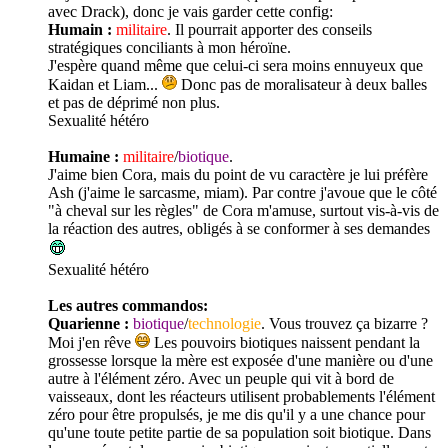
avec Drack), donc je vais garder cette config:
Humain :
militaire
. Il pourrait apporter des conseils
stratégiques conciliants à mon héroïne.
J'espère quand même que celui-ci sera moins ennuyeux que
Kaidan et Liam...
Donc pas de moralisateur à deux balles
et pas de déprimé non plus.
Sexualité
hétéro
Humaine :
militaire
/
biotique
.
J'aime bien Cora, mais du point de vu caractère je lui préfère
Ash (j'aime le sarcasme, miam). Par contre j'avoue que le côté
"à cheval sur les règles" de Cora m'amuse, surtout vis-à-vis de
la réaction des autres, obligés à se conformer à ses demandes
Sexualité
hétéro
Les autres commandos:
Quarienne :
biotique
/
technologie
. Vous trouvez ça bizarre ?
Moi j'en rêve
Les pouvoirs biotiques naissent pendant la
grossesse lorsque la mère est exposée d'une manière ou d'une
autre à l'élément zéro. Avec un peuple qui vit à bord de
vaisseaux, dont les réacteurs utilisent probablements l'élément
zéro pour être propulsés, je me dis qu'il y a une chance pour
qu'une toute petite partie de sa population soit biotique. Dans