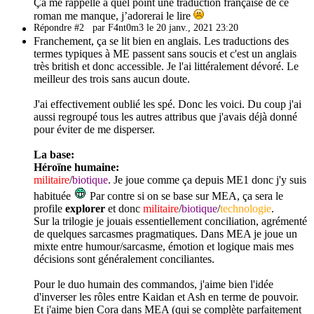
Ça me rappelle à quel point une traduction française de ce
roman me manque, j’adorerai le lire
Répondre #2
par F4nt0m3 le 20 janv., 2021 23:20
Franchement, ça se lit bien en anglais. Les traductions des
termes typiques à ME passent sans soucis et c'est un anglais
très british et donc accessible. Je l'ai littéralement dévoré. Le
meilleur des trois sans aucun doute.
J'ai effectivement oublié les spé. Donc les voici. Du coup j'ai
aussi regroupé tous les autres attribus que j'avais déjà donné
pour éviter de me disperser.
La base:
Héroïne humaine:
militaire
/
biotique
. Je joue comme ça depuis ME1 donc j'y suis
habituée
Par contre si on se base sur MEA, ça sera le
profile
explorer
et donc
militaire
/
biotique
/
technologie
.
Sur la trilogie je jouais essentiellement conciliation, agrémenté
de quelques sarcasmes pragmatiques. Dans MEA je joue un
mixte entre humour/sarcasme, émotion et logique mais mes
décisions sont généralement conciliantes.
Pour le duo humain des commandos, j'aime bien l'idée
d'inverser les rôles entre Kaidan et Ash en terme de pouvoir.
Et j'aime bien Cora dans MEA (qui se complète parfaitement