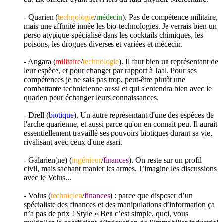
- Quarien (
technologie
/
médecin
). Pas de compétence militaire,
mais une affinité innée les bio-technologies. Je verrais bien un
perso atypique spécialisé dans les cocktails chimiques, les
poisons, les drogues diverses et variées et médecin.
- Angara (
militaire
/
technologie
). Il faut bien un représentant de
leur espèce, et pour changer par rapport à Jaal. Pour ses
compétences je ne sais pas trop, peut-être plutôt une
combattante technicienne aussi et qui s'entendra bien avec le
quarien pour échanger leurs connaissances.
- Drell (
biotique
). Un autre représentant d'une des espèces de
l'arche quarienne, et aussi parce qu'on en connait peu. Il aurait
essentiellement travaillé ses pouvoirs biotiques durant sa vie,
rivalisant avec ceux d'une asari.
- Galarien(ne) (
ingénieur
/
finances
). On reste sur un profil
civil, mais sachant manier les armes. J’imagine les discussions
avec le Volus...
- Volus (
technicien
/
finances
) : parce que disposer d’un
spécialiste des finances et des manipulations d’information ça
n’a pas de prix ! Style « Ben c’est simple, quoi, vous