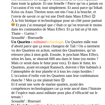
dans toute la galaxie. Et une femelle ! Parce qu’on a jamais eu
l’occasion d’en voir, tout simplement. Et aussi parce qu’Irikah
Krios ou Anax Therion nous ont mis l’eau à la bouche, et
l’envie de savoir ce qu’est une Drell dans Mass Effect 😉
À la fois biotique et technologique pour un côté passe partout
Et puis j’ai remarqué que c’était ce qu’on trouvait le moins
dans les commandos de Mass Effect. Et ça fait un p’tit mix
Thane – Garrus !
Sexualité :
Bisexuelle
Un Quarien :
militaire
/
technologie
. Un Quarien mâle tout
d’abord parce que ça nous changera de Tali ! On a rarement
vu des Quariens en action, surtout des Quariennes, qu’on
retrouve plus à mon goût. Ensuite, le prochain Mass Effect,
selon les fans, se situerait 600 ans dans le futur (ou moins ?
Mais ce serait dans le futur pour eux). Et dans le futur, les
Quariens, ayant reconquit Rannoch, doivent s’être habitués à
l’atmosphère de leur planète et à tous les corps hostiles !
L’occasion d’enfin voir les Quariens sans leur combinaison
étanche ? Moi ça me plairait bien 😊
Et il serait une sorte de marine quarien, ayant des
compétences technologiques car ça reste ancré dans l’histoire
de l’espèce mais aussi militaire pour plus d’efficacité sur le
terrain !
Sexualité :
Bisexuel