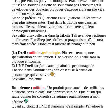
le cas présent, les pouvoirs biotiques seraient essentiellement
utilisés en soutien (la flotte ne souhaitant pas l'encourager à
développer des pouvoirs biotiques d'attaque alors qu'elle vit à
bord d'un vaisseau).
Sinon je préfère les Quariennes aux Quariens. Je les trouve
bien plus intéressantes. Tant dans la trilogie que dans les
romans, elles semblent avoir plus de caractère que leur
homologues masculins.
Sexualité
bisexuelle car dans la trilogie Tali avait des répliques
de flirt avec FemShep (très drôles en pragmatisme d'ailleurs)
mais était hétéro. Donc c'est histoire de changer un peu.
(la) Drell
:
militaire
/
technologie
. Plus exactement, une
spécialisation en infiltration. Une version de Thane sans la
biotique en somme.
Et UNE Drell car j'ai beaucoup aimé le personnage de
Therion dans Annihilation (bon c'est aussi à cause du
personnage qui va suivre
)
Sexualité
: lesbienne
Butarienne :
militaire
. Un produit pure souche des militaires
butariens, sans le côté isolationniste stupide. Quelqu'un qui
saura donner les conseils stratégiques pragmatiques à mon
héroïne
Quant au choix d'UNE Butarienne, c'est simple. J'ai adoré le