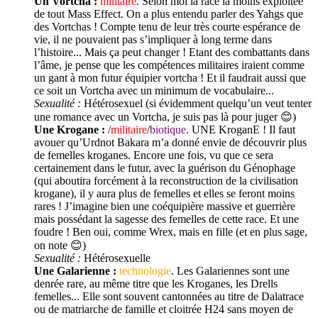
Un Vortcha :
militaire
. Selon moi la race la moins exploitée
de tout Mass Effect. On a plus entendu parler des Yahgs que
des Vortchas ! Compte tenu de leur très courte espérance de
vie, il ne pouvaient pas s’impliquer à long terme dans
l’histoire... Mais ça peut changer ! Etant des combattants dans
l’âme, je pense que les compétences militaires iraient comme
un gant à mon futur équipier vortcha ! Et il faudrait aussi que
ce soit un Vortcha avec un minimum de vocabulaire...
Sexualité :
Hétérosexuel (si évidemment quelqu’un veut tenter
une romance avec un Vortcha, je suis pas là pour juger 😊)
Une Krogane :
/
militaire
/
biotique
. UNE KroganE ! Il faut
avouer qu’Urdnot Bakara m’a donné envie de découvrir plus
de femelles kroganes. Encore une fois, vu que ce sera
certainement dans le futur, avec la guérison du Génophage
(qui aboutira forcément à la reconstruction de la civilisation
krogane), il y aura plus de femelles et elles se feront moins
rares ! J’imagine bien une coéquipière massive et guerrière
mais possédant la sagesse des femelles de cette race. Et une
foudre ! Ben oui, comme Wrex, mais en fille (et en plus sage,
on note 😊)
Sexualité :
Hétérosexuelle
Une Galarienne :
technologie
. Les Galariennes sont une
denrée rare, au même titre que les Kroganes, les Drells
femelles... Elle sont souvent cantonnées au titre de Dalatrace
ou de matriarche de famille et cloitrée H24 sans moyen de