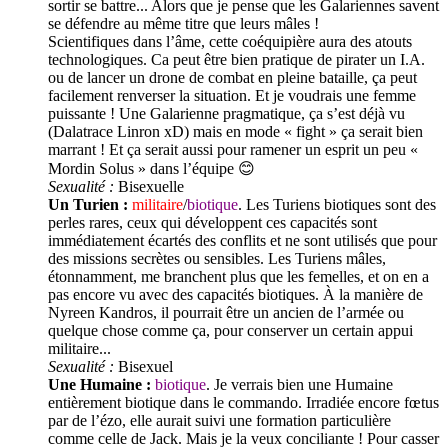
sortir se battre... Alors que je pense que les Galariennes savent
se défendre au même titre que leurs mâles !
Scientifiques dans l’âme, cette coéquipière aura des atouts
technologiques. Ca peut être bien pratique de pirater un I.A.
ou de lancer un drone de combat en pleine bataille, ça peut
facilement renverser la situation. Et je voudrais une femme
puissante ! Une Galarienne pragmatique, ça s’est déjà vu
(Dalatrace Linron xD) mais en mode « fight » ça serait bien
marrant ! Et ça serait aussi pour ramener un esprit un peu «
Mordin Solus » dans l’équipe 😊
Sexualité :
Bisexuelle
Un Turien :
militaire
/
biotique
. Les Turiens biotiques sont des
perles rares, ceux qui développent ces capacités sont
immédiatement écartés des conflits et ne sont utilisés que pour
des missions secrètes ou sensibles. Les Turiens mâles,
étonnamment, me branchent plus que les femelles, et on en a
pas encore vu avec des capacités biotiques. À la manière de
Nyreen Kandros, il pourrait être un ancien de l’armée ou
quelque chose comme ça, pour conserver un certain appui
militaire...
Sexualité :
Bisexuel
Une Humaine :
biotique
. Je verrais bien une Humaine
entièrement biotique dans le commando. Irradiée encore fœtus
par de l’ézo, elle aurait suivi une formation particulière
comme celle de Jack. Mais je la veux conciliante ! Pour casser