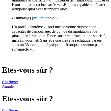
multipliez le coefficient d’indexation de l’immobilier industriel
Humain, par la racine carrée »….En plus capable de réparer
n’importe quoi avec n’importe quoi..
- Humain(e) (
infiltration
/
vol
)
Un profil « fantôme », bref une personne disposant de
capacités de camouflage, de vol, de dissimulation et de
piratage informatique. Pince sans rire, d’une grande sobriété,
mais fin gourmet. Sans être une crevette rachitique passée
sous un 38 tonne, un physique quelconque et surtout pas «
sur-musclé »...
Etes-vous sûr ?
Confirmer
Annuler
Etes-vous sûr ?
Confirmer