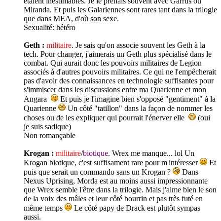
étaient inestimables. Je le prenais souvent avec Garrus ou
Miranda. Et puis les Galariennes sont rares tant dans la trilogie
que dans MEA, d'où son sexe.
Sexualité:
hétéro
Geth :
militaire
. Je sais qu'on associe souvent les Geth à la
tech. Pour changer, j'aimerais un Geth plus spécialisé dans le
combat. Qui aurait donc les pouvoirs militaires de Legion
associés à d'autres pouvoirs militaires. Ce qui ne l'empêcherait
pas d'avoir des connaissances en technologie suffisantes pour
s'immiscer dans les discussions entre ma Quarienne et mon
Angara
Et puis je l'imagine bien s'opposé "gentiment" à la
Quarienne
Un côté "tatillon" dans la façon de nommer les
choses ou de les expliquer qui pourrait l'énerver elle
(oui
je suis sadique)
Non romançable
Krogan :
militaire
/
biotique
. Wrex me manque... lol Un
Krogan biotique, c'est suffisament rare pour m'intéresser
Et
puis que serait un commando sans un Krogan ?
Dans
Nexus Uprising, Morda est au moins aussi impressionnante
que Wrex semble l'être dans la trilogie. Mais j'aime bien le son
de la voix des mâles et leur côté bourrin et pas très futé en
même temps
Le côté papy de Drack est plutôt sympas
aussi.