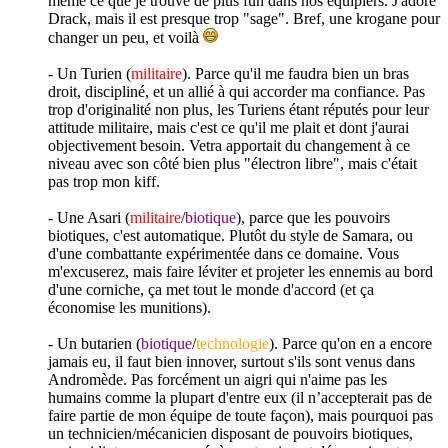
même ce que je trouve de plus fun dans nos équipiers. J'adore
Drack, mais il est presque trop "sage". Bref, une krogane pour
changer un peu, et voilà
- Un Turien (
militaire
). Parce qu'il me faudra bien un bras
droit, discipliné, et un allié à qui accorder ma confiance. Pas
trop d'originalité non plus, les Turiens étant réputés pour leur
attitude militaire, mais c'est ce qu'il me plait et dont j'aurai
objectivement besoin. Vetra apportait du changement à ce
niveau avec son côté bien plus "électron libre", mais c'était
pas trop mon kiff.
- Une Asari (
militaire
/
biotique
), parce que les pouvoirs
biotiques, c'est automatique. Plutôt du style de Samara, ou
d'une combattante expérimentée dans ce domaine. Vous
m'excuserez, mais faire léviter et projeter les ennemis au bord
d'une corniche, ça met tout le monde d'accord (et ça
économise les munitions).
- Un butarien (
biotique
/
technologie
). Parce qu'on en a encore
jamais eu, il faut bien innover, surtout s'ils sont venus dans
Andromède. Pas forcément un aigri qui n'aime pas les
humains comme la plupart d'entre eux (il n’accepterait pas de
faire partie de mon équipe de toute façon), mais pourquoi pas
un technicien/mécanicien disposant de pouvoirs biotiques,