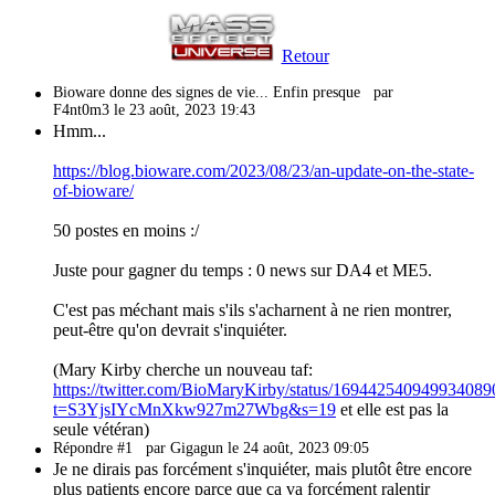
Retour
Bioware donne des signes de vie... Enfin presque
par
F4nt0m3 le 23 août, 2023 19:43
Hmm...
https://blog.bioware.com/2023/08/23/an-update-on-the-state-
of-bioware/
50 postes en moins :/
Juste pour gagner du temps : 0 news sur DA4 et ME5.
C'est pas méchant mais s'ils s'acharnent à ne rien montrer,
peut-être qu'on devrait s'inquiéter.
(Mary Kirby cherche un nouveau taf:
https://twitter.com/BioMaryKirby/status/169442540949934089
t=S3YjsIYcMnXkw927m27Wbg&s=19
et elle est pas la
seule vétéran)
Répondre #1
par Gigagun le 24 août, 2023 09:05
Je ne dirais pas forcément s'inquiéter, mais plutôt être encore
plus patients encore parce que ça va forcément ralentir