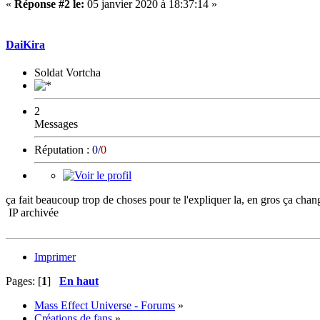
«
Réponse #2 le:
05 janvier 2020 à 18:37:14 »
DaiKira
Soldat Vortcha
2
Messages
Réputation :
0
/
0
ça fait beaucoup trop de choses pour te l'expliquer la, en gros ça cha
IP archivée
Imprimer
Pages: [
1
]
En haut
Mass Effect Universe - Forums
»
Créations de fans
»