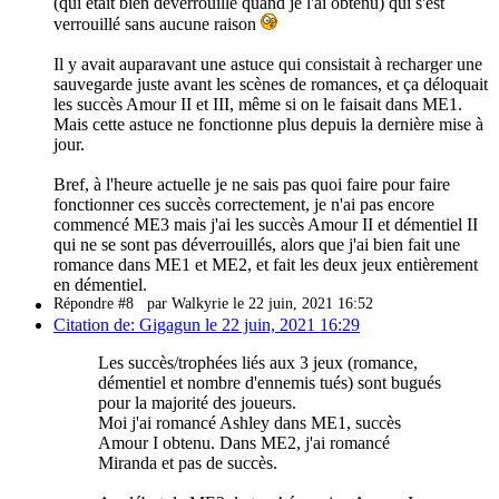
(qui était bien déverrouillé quand je l'ai obtenu) qui s'est
verrouillé sans aucune raison
Il y avait auparavant une astuce qui consistait à recharger une
sauvegarde juste avant les scènes de romances, et ça déloquait
les succès Amour II et III, même si on le faisait dans ME1.
Mais cette astuce ne fonctionne plus depuis la dernière mise à
jour.
Bref, à l'heure actuelle je ne sais pas quoi faire pour faire
fonctionner ces succès correctement, je n'ai pas encore
commencé ME3 mais j'ai les succès Amour II et démentiel II
qui ne se sont pas déverrouillés, alors que j'ai bien fait une
romance dans ME1 et ME2, et fait les deux jeux entièrement
en démentiel.
Répondre #8
par Walkyrie le 22 juin, 2021 16:52
Citation de: Gigagun le 22 juin, 2021 16:29
Les succès/trophées liés aux 3 jeux (romance,
démentiel et nombre d'ennemis tués) sont bugués
pour la majorité des joueurs.
Moi j'ai romancé Ashley dans ME1, succès
Amour I obtenu. Dans ME2, j'ai romancé
Miranda et pas de succès.