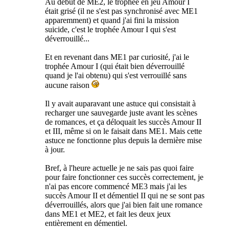
Au début de ME2, le trophée en jeu Amour I
était grisé (il ne s'est pas synchronisé avec ME1
apparemment) et quand j'ai fini la mission
suicide, c'est le trophée Amour I qui s'est
déverrouillé...
Et en revenant dans ME1 par curiosité, j'ai le
trophée Amour I (qui était bien déverrouillé
quand je l'ai obtenu) qui s'est verrouillé sans
aucune raison
Il y avait auparavant une astuce qui consistait à
recharger une sauvegarde juste avant les scènes
de romances, et ça déloquait les succès Amour II
et III, même si on le faisait dans ME1. Mais cette
astuce ne fonctionne plus depuis la dernière mise
à jour.
Bref, à l'heure actuelle je ne sais pas quoi faire
pour faire fonctionner ces succès correctement, je
n'ai pas encore commencé ME3 mais j'ai les
succès Amour II et démentiel II qui ne se sont pas
déverrouillés, alors que j'ai bien fait une romance
dans ME1 et ME2, et fait les deux jeux
entièrement en démentiel.