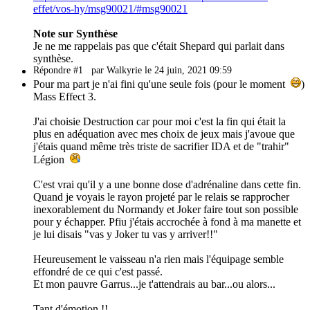
effet/vos-hy/msg90021/#msg90021
Note sur Synthèse
Je ne me rappelais pas que c'était Shepard qui parlait dans
synthèse.
Répondre #1
par Walkyrie le 24 juin, 2021 09:59
Pour ma part je n'ai fini qu'une seule fois (pour le moment
)
Mass Effect 3.
J'ai choisie Destruction car pour moi c'est la fin qui était la
plus en adéquation avec mes choix de jeux mais j'avoue que
j'étais quand même très triste de sacrifier IDA et de "trahir"
Légion
C'est vrai qu'il y a une bonne dose d'adrénaline dans cette fin.
Quand je voyais le rayon projeté par le relais se rapprocher
inexorablement du Normandy et Joker faire tout son possible
pour y échapper. Pfiu j'étais accrochée à fond à ma manette et
je lui disais "vas y Joker tu vas y arriver!!"
Heureusement le vaisseau n'a rien mais l'équipage semble
effondré de ce qui c'est passé.
Et mon pauvre Garrus...je t'attendrais au bar...ou alors...
Tant d'émotion !!