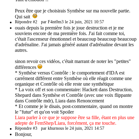
Peux être que je choisirais Synthèse sur ma nouvelle partie.
Qui sait
Répondre #2
par F4nt0m3 le 24 juin, 2021 10:57
ouais depuis la première fois je joue destruction et je me
souviens encore de ma première fois. J'ai fait comme toi,
c'était l'ascenseur émotionnel et beaucoup beaucoup beaucoup
d'adrénaline. J'ai jamais généré autant d'adrénaline devant les
autres.
sinon revoir ces vidéos, c'était marrant de noter les "petites"
différences
* Synthèse versus Contrôle : le comportement d'IDA est
carrément différent entre Synthèse où elle réagit comme une
organique et Contrôle où elle reste une synthétique
* La voix off et son commentaire: Hackett dans Destruction,
Shepard dans Synthèse et Contrôle (avec une voix flippante
dans Contrôle mdr), Liara dans Renoncement
* Et comme je le disais, post-commentaire, quand on montre
le "futur" et qu'on voit
Spoiler
Liara parler à ce que je suppose être sa fille, étant en plus une
adepte de FemShep/Liara, forcément, ça me touche.
Répondre #3
par khurnous le 24 juin, 2021 14:57
Bonjour,