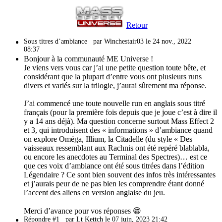
Retour
Sous titres d’ambiance
par Winchestair03 le 24 nov., 2022
08:37
Bonjour à la communauté ME Universe !
Je viens vers vous car j’ai une petite question toute bête, et
considérant que la plupart d’entre vous ont plusieurs runs
divers et variés sur la trilogie, j’aurai sûrement ma réponse.
J’ai commencé une toute nouvelle run en anglais sous titré
français (pour la première fois depuis que je joue c’est à dire il
y a 14 ans déjà). Ma question concerne surtout Mass Effect 2
et 3, qui introduisent des « informations » d’ambiance quand
on explore Oméga, Illium, la Citadelle (du style « Des
vaisseaux ressemblant aux Rachnis ont été repéré blablabla,
ou encore les anecdotes au Terminal des Spectres)… est ce
que ces voix d’ambiance ont été sous titrées dans l’édition
Légendaire ? Ce sont bien souvent des infos très intéressantes
et j’aurais peur de ne pas bien les comprendre étant donné
l’accent des aliens en version anglaise du jeu.
Merci d’avance pour vos réponses 😁
Répondre #1
par Lt Kettch le 07 juin, 2023 21:42