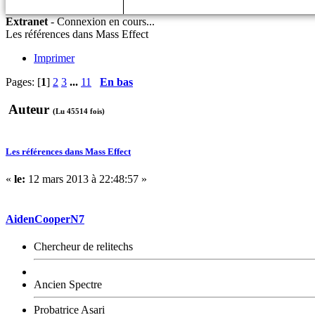
Extranet
-
Connexion en cours...
Les références dans Mass Effect
Imprimer
Pages: [
1
]
2
3
...
11
En bas
Auteur
(Lu 45514 fois)
Les références dans Mass Effect
«
le:
12 mars 2013 à 22:48:57 »
AidenCooperN7
Chercheur de relitechs
Ancien Spectre
Probatrice Asari