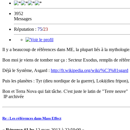
3952
Messages
Réputation :
75
/
23
Il y a beaucoup de références dans ME, la plupart liés à la mythologie
Bon moi je viens de tomber sur ça : Secteur Exodus, remplis de référ
Déjà le Système, Asgard :
http://fr.wikipedia.org/wiki/%C3%81sgard
Puis les planètes : Tyr (dieu nordique de la guerre), Loki(dieu fripon)
Bon et Terra Nova qui fait tâche. C'est juste le latin de "Terre neuve"
IP archivée
Re : Les références dans Mass Effect
«
Réponse #1 le:
12 mars 2013 à 22:59:09 »