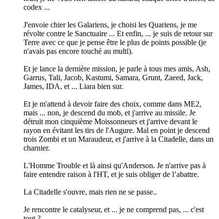
codex ...
J'envoie chier les Galariens, je choisi les Quariens, je me
révolte contre le Sanctuaire ... Et enfin, ... je suis de retour sur
Terre avec ce que je pense être le plus de points possible (je
n'avais pas encore touché au multi).
Et je lance la dernière mission, je parle à tous mes amis, Ash,
Garrus, Tali, Jacob, Kastumi, Samara, Grunt, Zaeed, Jack,
James, IDA, et ... Liara bien sur.
Et je m'attend à devoir faire des choix, comme dans ME2,
mais ... non, je descend du mob, et j'arrive au missile. Je
détruit mon cinquième Moissonneurs et j'arrive devant le
rayon en évitant les tirs de l'Augure. Mal en point je descend
trois Zombi et un Maraudeur, et j'arrive à la Citadelle, dans un
charnier.
L'Homme Trouble et là ainsi qu'Anderson. Je n'arrive pas à
faire entendre raison à l'HT, et je suis obliger de l’abattre.
La Citadelle s'ouvre, mais rien ne se passe..
Je rencontre le catalyseur, et ... je ne comprend pas, ... c'est
tout ?