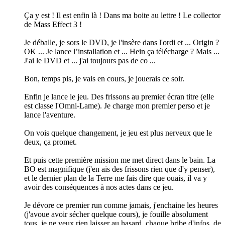
Ça y est ! Il est enfin là ! Dans ma boite au lettre ! Le collector
de Mass Effect 3 !
Je déballe, je sors le DVD, je l'insère dans l'ordi et ... Origin ?
OK ... Je lance l’installation et ... Hein ça télécharge ? Mais ...
J'ai le DVD et ... j'ai toujours pas de co ...
Bon, temps pis, je vais en cours, je jouerais ce soir.
Enfin je lance le jeu. Des frissons au premier écran titre (elle
est classe l'Omni-Lame). Je charge mon premier perso et je
lance l'aventure.
On vois quelque changement, je jeu est plus nerveux que le
deux, ça promet.
Et puis cette première mission me met direct dans le bain. La
BO est magnifique (j'en ais des frissons rien que d'y penser),
et le dernier plan de la Terre me fais dire que ouais, il va y
avoir des conséquences à nos actes dans ce jeu.
Je dévore ce premier run comme jamais, j'enchaine les heures
(j'avoue avoir sécher quelque cours), je fouille absolument
tous, je ne veux rien laisser au hasard, chaque bribe d'infos, de