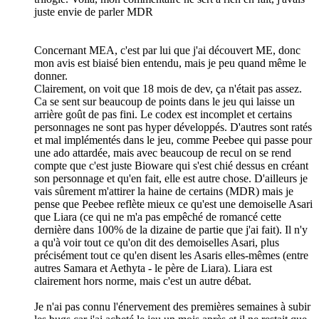
juste envie de parler MDR
Concernant MEA, c'est par lui que j'ai découvert ME, donc
mon avis est biaisé bien entendu, mais je peu quand même le
donner.
Clairement, on voit que 18 mois de dev, ça n'était pas assez.
Ca se sent sur beaucoup de points dans le jeu qui laisse un
arrière goût de pas fini. Le codex est incomplet et certains
personnages ne sont pas hyper développés. D'autres sont ratés
et mal implémentés dans le jeu, comme Peebee qui passe pour
une ado attardée, mais avec beaucoup de recul on se rend
compte que c'est juste Bioware qui s'est chié dessus en créant
son personnage et qu'en fait, elle est autre chose. D'ailleurs je
vais sûrement m'attirer la haine de certains (MDR) mais je
pense que Peebee reflète mieux ce qu'est une demoiselle Asari
que Liara (ce qui ne m'a pas empêché de romancé cette
dernière dans 100% de la dizaine de partie que j'ai fait). Il n'y
a qu'à voir tout ce qu'on dit des demoiselles Asari, plus
précisément tout ce qu'en disent les Asaris elles-mêmes (entre
autres Samara et Aethyta - le père de Liara). Liara est
clairement hors norme, mais c'est un autre débat.
Je n'ai pas connu l'énervement des premières semaines à subir