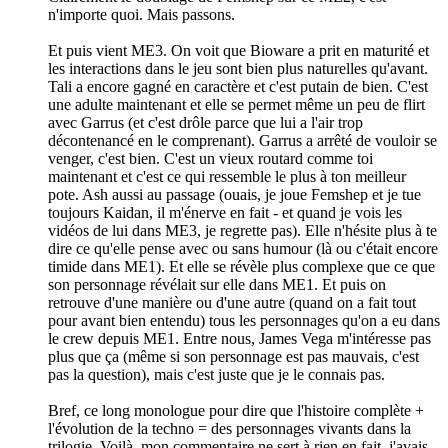
n'importe quoi. Mais passons.
Et puis vient ME3. On voit que Bioware a prit en maturité et
les interactions dans le jeu sont bien plus naturelles qu'avant.
Tali a encore gagné en caractère et c'est putain de bien. C'est
une adulte maintenant et elle se permet même un peu de flirt
avec Garrus (et c'est drôle parce que lui a l'air trop
décontenancé en le comprenant). Garrus a arrêté de vouloir se
venger, c'est bien. C'est un vieux routard comme toi
maintenant et c'est ce qui ressemble le plus à ton meilleur
pote. Ash aussi au passage (ouais, je joue Femshep et je tue
toujours Kaidan, il m'énerve en fait - et quand je vois les
vidéos de lui dans ME3, je regrette pas). Elle n'hésite plus à te
dire ce qu'elle pense avec ou sans humour (là ou c'était encore
timide dans ME1). Et elle se révèle plus complexe que ce que
son personnage révélait sur elle dans ME1. Et puis on
retrouve d'une manière ou d'une autre (quand on a fait tout
pour avant bien entendu) tous les personnages qu'on a eu dans
le crew depuis ME1. Entre nous, James Vega m'intéresse pas
plus que ça (même si son personnage est pas mauvais, c'est
pas la question), mais c'est juste que je le connais pas.
Bref, ce long monologue pour dire que l'histoire complète +
l'évolution de la techno = des personnages vivants dans la
trilogie. Voilà, mon commentaire ne sert à rien en fait, j'avais