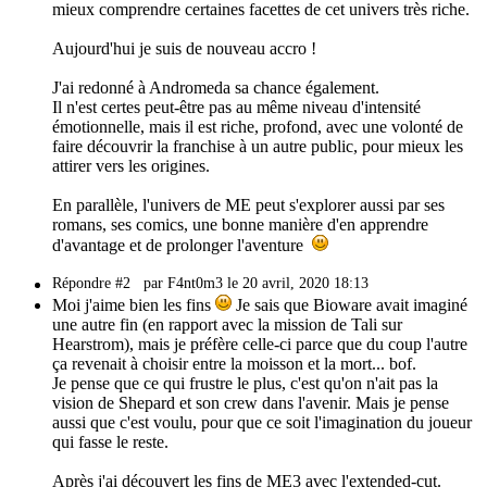
mieux comprendre certaines facettes de cet univers très riche.
Aujourd'hui je suis de nouveau accro !
J'ai redonné à Andromeda sa chance également.
Il n'est certes peut-être pas au même niveau d'intensité
émotionnelle, mais il est riche, profond, avec une volonté de
faire découvrir la franchise à un autre public, pour mieux les
attirer vers les origines.
En parallèle, l'univers de ME peut s'explorer aussi par ses
romans, ses comics, une bonne manière d'en apprendre
d'avantage et de prolonger l'aventure
Répondre #2
par F4nt0m3 le 20 avril, 2020 18:13
Moi j'aime bien les fins
Je sais que Bioware avait imaginé
une autre fin (en rapport avec la mission de Tali sur
Hearstrom), mais je préfère celle-ci parce que du coup l'autre
ça revenait à choisir entre la moisson et la mort... bof.
Je pense que ce qui frustre le plus, c'est qu'on n'ait pas la
vision de Shepard et son crew dans l'avenir. Mais je pense
aussi que c'est voulu, pour que ce soit l'imagination du joueur
qui fasse le reste.
Après j'ai découvert les fins de ME3 avec l'extended-cut.