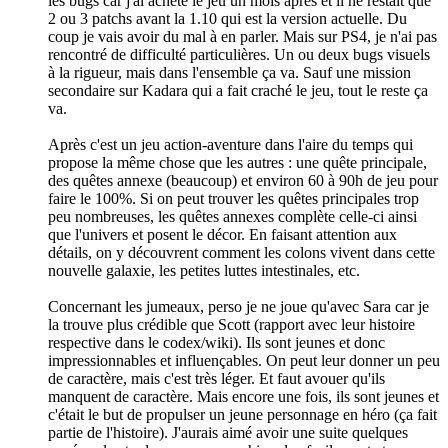
les bugs car j'ai acheté le jeu un mois après et il ne restait que
2 ou 3 patchs avant la 1.10 qui est la version actuelle. Du
coup je vais avoir du mal à en parler. Mais sur PS4, je n'ai pas
rencontré de difficulté particulières. Un ou deux bugs visuels
à la rigueur, mais dans l'ensemble ça va. Sauf une mission
secondaire sur Kadara qui a fait craché le jeu, tout le reste ça
va.
Après c'est un jeu action-aventure dans l'aire du temps qui
propose la même chose que les autres : une quête principale,
des quêtes annexe (beaucoup) et environ 60 à 90h de jeu pour
faire le 100%. Si on peut trouver les quêtes principales trop
peu nombreuses, les quêtes annexes complète celle-ci ainsi
que l'univers et posent le décor. En faisant attention aux
détails, on y découvrent comment les colons vivent dans cette
nouvelle galaxie, les petites luttes intestinales, etc.
Concernant les jumeaux, perso je ne joue qu'avec Sara car je
la trouve plus crédible que Scott (rapport avec leur histoire
respective dans le codex/wiki). Ils sont jeunes et donc
impressionnables et influençables. On peut leur donner un peu
de caractère, mais c'est très léger. Et faut avouer qu'ils
manquent de caractère. Mais encore une fois, ils sont jeunes et
c'était le but de propulser un jeune personnage en héro (ça fait
partie de l'histoire). J'aurais aimé avoir une suite quelques