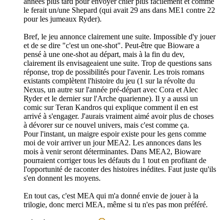
années plus tard pour envoyer chier plus facilement et comme
le ferait un/une Shepard (qui avait 29 ans dans ME1 contre 22
pour les jumeaux Ryder).
Bref, le jeu annonce clairement une suite. Impossible d'y jouer
et de se dire "c'est un one-shot". Peut-être que Bioware a
pensé à une one-shot au départ, mais à la fin du dev,
clairement ils envisageaient une suite. Trop de questions sans
réponse, trop de possibilités pour l'avenir. Les trois romans
existants complètent l'histoire du jeu (1 sur la révolte du
Nexus, un autre sur l'année pré-départ avec Cora et Alec
Ryder et le dernier sur l'Arche quarienne). Il y a aussi un
comic sur Teran Kandros qui explique comment il en est
arrivé à s'engager. J'aurais vraiment aimé avoir plus de choses
à dévorer sur ce nouvel univers, mais c'est comme ça.
Pour l'instant, un maigre espoir existe pour les gens comme
moi de voir arriver un jour MEA2. Les annonces dans les
mois à venir seront déterminantes. Dans MEA2, Bioware
pourraient corriger tous les défauts du 1 tout en profitant de
l'opportunité de raconter des histoires inédites. Faut juste qu'ils
s'en donnent les moyens.
En tout cas, c'est MEA qui m'a donné envie de jouer à la
trilogie, donc merci MEA, même si tu n'es pas mon préféré.