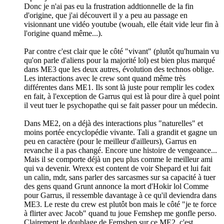
Donc je n'ai pas eu la frustration addtionnelle de la fin
d'origine, que j'ai découvert il y a peu au passage en
visionnant une vidéo youtube (wouah, elle était vide leur fin à
l'origine quand même...).
Par contre c'est clair que le côté "vivant" (plutôt qu'humain vu
qu'on parle d'aliens pour la majorité lol) est bien plus marqué
dans ME3 que les deux autres, évolution des technos oblige.
Les interactions avec le crew sont quand même très
différentes dans ME1. Ils sont là juste pour remplir les codex
en fait, à l'exception de Garrus qui est là pour dire à quel point
il veut tuer le psychopathe qui se fait passer pour un médecin.
Dans ME2, on a déjà des interactions plus "naturelles" et
moins portée encyclopédie vivante. Tali a grandit et gagne un
peu en caractère (pour le meilleur d'ailleurs), Garrus en
revanche il a pas changé. Encore une histoire de vengeance...
Mais il se comporte déjà un peu plus comme le meilleur ami
qui va devenir. Wrexx est content de voir Shepard et lui fait
un calin, mdr, sans parler des sarcasmes sur sa capacité à tuer
des gens quand Grunt annonce la mort d'Hokir lol Comme
pour Garrus, il ressemble davantage à ce qu'il deviendra dans
ME3. Le reste du crew est plutôt bon mais le côté "je te force
à flirter avec Jacob" quand tu joue Femshep me gonfle perso.
Clairement le doublage de Femshep sur ce ME2, c'est