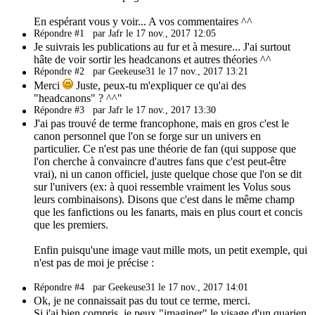
En espérant vous y voir... A vos commentaires ^^
Répondre #1
par Jafr le 17 nov., 2017 12:05
Je suivrais les publications au fur et à mesure... J'ai surtout
hâte de voir sortir les headcanons et autres théories ^^
Répondre #2
par Geekeuse31 le 17 nov., 2017 13:21
Merci
Juste, peux-tu m'expliquer ce qu'ai des
"headcanons" ? ^^"
Répondre #3
par Jafr le 17 nov., 2017 13:30
J'ai pas trouvé de terme francophone, mais en gros c'est le
canon personnel que l'on se forge sur un univers en
particulier. Ce n'est pas une théorie de fan (qui suppose que
l'on cherche à convaincre d'autres fans que c'est peut-être
vrai), ni un canon officiel, juste quelque chose que l'on se dit
sur l'univers (ex: à quoi ressemble vraiment les Volus sous
leurs combinaisons). Disons que c'est dans le même champ
que les fanfictions ou les fanarts, mais en plus court et concis
que les premiers.
Enfin puisqu'une image vaut mille mots, un petit exemple, qui
n'est pas de moi je précise :
Répondre #4
par Geekeuse31 le 17 nov., 2017 14:01
Ok, je ne connaissait pas du tout ce terme, merci.
Si j'ai bien compris, je peux "imaginer" le visage d'un quarien