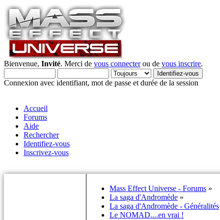
Bienvenue,
Invité
. Merci de
vous connecter
ou de
vous inscrire
.
Connexion avec identifiant, mot de passe et durée de la session
Accueil
Forums
Aide
Rechercher
Identifiez-vous
Inscrivez-vous
Mass Effect Universe - Forums
»
La saga d'Andromède
»
La saga d'Andromède - Généralités
Le NOMAD....en vrai !