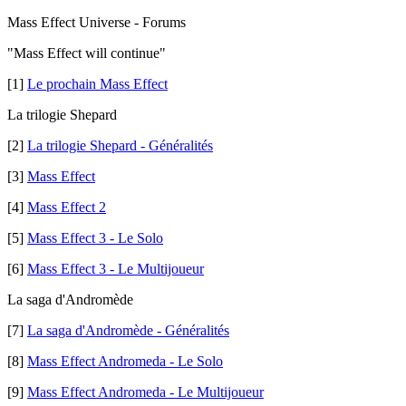
Mass Effect Universe - Forums
"Mass Effect will continue"
[1]
Le prochain Mass Effect
La trilogie Shepard
[2]
La trilogie Shepard - Généralités
[3]
Mass Effect
[4]
Mass Effect 2
[5]
Mass Effect 3 - Le Solo
[6]
Mass Effect 3 - Le Multijoueur
La saga d'Andromède
[7]
La saga d'Andromède - Généralités
[8]
Mass Effect Andromeda - Le Solo
[9]
Mass Effect Andromeda - Le Multijoueur