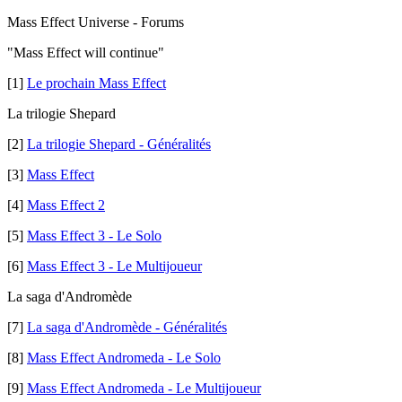
Mass Effect Universe - Forums
"Mass Effect will continue"
[1]
Le prochain Mass Effect
La trilogie Shepard
[2]
La trilogie Shepard - Généralités
[3]
Mass Effect
[4]
Mass Effect 2
[5]
Mass Effect 3 - Le Solo
[6]
Mass Effect 3 - Le Multijoueur
La saga d'Andromède
[7]
La saga d'Andromède - Généralités
[8]
Mass Effect Andromeda - Le Solo
[9]
Mass Effect Andromeda - Le Multijoueur