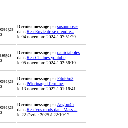
Dernier message
par
susanmoses
essages
dans
Re : Envie de se prendre...
ts
le 04 novembre 2024 à 07:51:29
Dernier message
par
patriciaboles
ssages
dans
Re : Chaines youtube
ts
le 05 novembre 2024 à 02:56:10
Dernier message
par
F4nt0m3
essages
dans
Pèlerinage [Terminé]
ts
le 13 novembre 2022 à 01:16:41
Dernier message
par
Aegon45
essages
dans
Re : Vos mods dans Mass ...
ts
le 22 février 2025 à 22:19:12