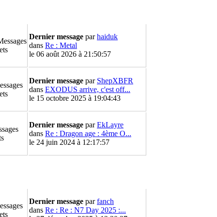
Dernier message
par
haiduk
Messages
dans
Re : Metal
ets
le 06 août 2026 à 21:50:57
Dernier message
par
ShepXBFR
essages
dans
EXODUS arrive, c'est off...
ets
le 15 octobre 2025 à 19:04:43
Dernier message
par
EkLayre
ssages
dans
Re : Dragon age : 4ème O...
ts
le 24 juin 2024 à 12:17:57
Dernier message
par
fanch
essages
dans
Re : Re : N7 Day 2025 :...
ets