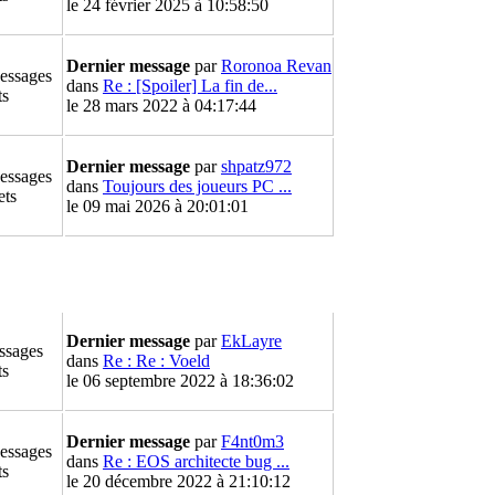
le 24 février 2025 à 10:58:50
Dernier message
par
Roronoa Revan
essages
dans
Re : [Spoiler] La fin de...
ts
le 28 mars 2022 à 04:17:44
Dernier message
par
shpatz972
essages
dans
Toujours des joueurs PC ...
ets
le 09 mai 2026 à 20:01:01
Dernier message
par
EkLayre
ssages
dans
Re : Re : Voeld
ts
le 06 septembre 2022 à 18:36:02
Dernier message
par
F4nt0m3
essages
dans
Re : EOS architecte bug ...
ts
le 20 décembre 2022 à 21:10:12