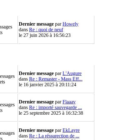
Dernier message
par
Howely
ssages
dans
Re : quoi de neuf
ts
le 27 juin 2026 à 16:56:23
Dernier message
par
L'Augure
essages
dans
Re : Remaster - Mass Eff...
ets
le 16 janvier 2025 à 20:11:24
Dernier message
par
Flaaav
essages
dans
Re : importé sauvegarde ...
ts
le 25 septembre 2025 à 16:32:38
Dernier message
par
EkLayre
essages
dans
Re : La réssurection de ...
ts