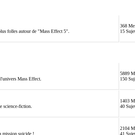
368 Me
 plus folles autour de "Mass Effect 5".
15 Suje
5889 M
 l'univers Mass Effect.
150 Suj
1403 M
 science-fiction.
40 Suje
2104 M
 mission suicide !
41 Suje