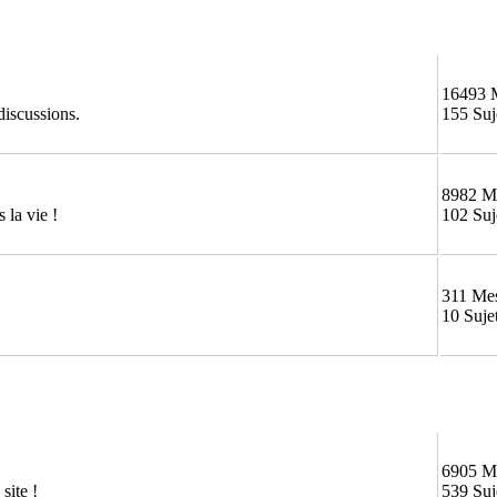
16493 
discussions.
155 Suj
8982 M
 la vie !
102 Suj
311 Me
10 Suje
6905 M
site !
539 Suj