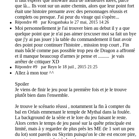
Il faut espérer que Bioware aura de meilleures idées, parce
que là... Ils vont sur un autre chemin, alors que leur point fort
était une histoire prenante avec des personnages réussis et
complets ou presque. J'ai peur du virage qui s'opère...
Répondre #8
par Kroganbaka le 27 mai, 2015 14:26
Moi personnellement je l'ai trouver bien au debut il y a que
quelque point que je n'ai pas aimer (excuser moi sa fait un bye
que j'y ai pas jouer ) la table du commandement il faut avoir
des point pour continuer l'histoire , mission trop court , Fin
mais bâclé comme pas possible trop peu de Dragon a affronté
et il manque beaucoup d'armes je pense et ......... je vais
arrêter de critiquer XD
Répondre #9
par Reyn le 18 juil., 2015 21:25
Allez à mon tour ^^
Spoiler
Je viens de finir le jeu pour la première fois et je le trouve
plutôt bien dans l'ensemble.
Je trouve le scénario réussi , notamment la fin à compter du
bal en Orlaïs emmenant le temple de Mythal dans la foulée.
La background de la série et le lore du jeu faisant le reste.
Alors certes le temps de jeu passé sur la quête principale est
limité, mais à y regarder de plus près les ME (le 1 sort un peu
du lot) sont pareils ou Skyrim puisqu'on le cite est encore pire,