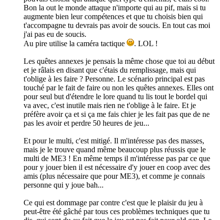
Bon la out le monde attaque n'importe qui au pif, mais si tu
augmente bien leur compétences et que tu choisis bien qui
t'accompagne tu devrais pas avoir de soucis. En tout cas moi
j'ai pas eu de soucis.
Au pire utilise la caméra tactique
. LOL !
Les quêtes annexes je pensais la même chose que toi au début
et je râlais en disant que c'étais du remplissage, mais qui
t'oblige à les faire ? Personne. Le scénario principal est pas
touché par le fait de faire ou non les quêtes annexes. Elles ont
pour seul but d'étendre le lore quand tu lis tout le bordel qui
va avec, c'est inutile mais rien ne t'oblige à le faire. Et je
préfère avoir ça et si ça me fais chier je les fait pas que de ne
pas les avoir et perdre 50 heures de jeu...
Et pour le multi, c'est mitigé. Il m'intéresse pas des masses,
mais je le trouve quand même beaucoup plus réussis que le
multi de ME3 ! En même temps il m'intéresse pas par ce que
pour y jouer bien il est nécessaire d'y jouer en coop avec des
amis (plus nécessaire que pour ME3), et comme je connais
personne qui y joue bah...
Ce qui est dommage par contre c'est que le plaisir du jeu à
peut-être été gâché par tous ces problèmes techniques que tu