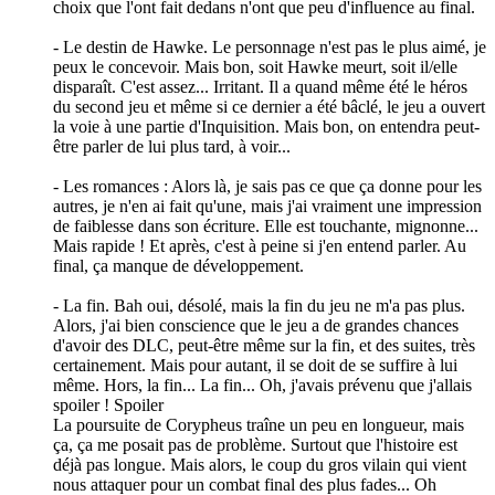
choix que l'ont fait dedans n'ont que peu d'influence au final.
- Le destin de Hawke. Le personnage n'est pas le plus aimé, je
peux le concevoir. Mais bon, soit Hawke meurt, soit il/elle
disparaît. C'est assez... Irritant. Il a quand même été le héros
du second jeu et même si ce dernier a été bâclé, le jeu a ouvert
la voie à une partie d'Inquisition. Mais bon, on entendra peut-
être parler de lui plus tard, à voir...
- Les romances : Alors là, je sais pas ce que ça donne pour les
autres, je n'en ai fait qu'une, mais j'ai vraiment une impression
de faiblesse dans son écriture. Elle est touchante, mignonne...
Mais rapide ! Et après, c'est à peine si j'en entend parler. Au
final, ça manque de développement.
- La fin. Bah oui, désolé, mais la fin du jeu ne m'a pas plus.
Alors, j'ai bien conscience que le jeu a de grandes chances
d'avoir des DLC, peut-être même sur la fin, et des suites, très
certainement. Mais pour autant, il se doit de se suffire à lui
même. Hors, la fin... La fin... Oh, j'avais prévenu que j'allais
spoiler !
Spoiler
La poursuite de Corypheus traîne un peu en longueur, mais
ça, ça me posait pas de problème. Surtout que l'histoire est
déjà pas longue. Mais alors, le coup du gros vilain qui vient
nous attaquer pour un combat final des plus fades... Oh