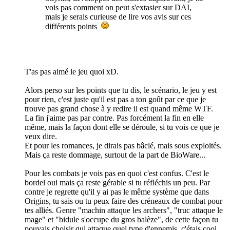
vois pas comment on peut s'extasier sur DAI,
mais je serais curieuse de lire vos avis sur ces
différents points
T'as pas aimé le jeu quoi xD.
Alors perso sur les points que tu dis, le scénario, le jeu y est
pour rien, c'est juste qu'il est pas a ton goût par ce que je
trouve pas grand chose à y redire il est quand même WTF.
La fin j'aime pas par contre. Pas forcément la fin en elle
même, mais la façon dont elle se déroule, si tu vois ce que je
veux dire.
Et pour les romances, je dirais pas bâclé, mais sous exploités.
Mais ça reste dommage, surtout de la part de BioWare...
Pour les combats je vois pas en quoi c'est confus. C'est le
bordel oui mais ça reste gérable si tu réfléchis un peu. Par
contre je regrette qu'il y ai pas le même système que dans
Origins, tu sais ou tu peux faire des créneaux de combat pour
tes alliés. Genre "machin attaque les archers", "truc attaque le
mage" et "bidule s'occupe du gros balèze", de cette façon tu
pouvais choisir qui attaque quel type d'ennemis, c'étais cool.