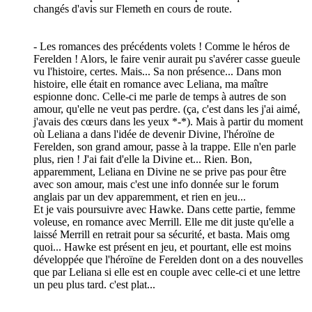
changés d'avis sur Flemeth en cours de route.
- Les romances des précédents volets ! Comme le héros de
Ferelden ! Alors, le faire venir aurait pu s'avérer casse gueule
vu l'histoire, certes. Mais... Sa non présence... Dans mon
histoire, elle était en romance avec Leliana, ma maître
espionne donc. Celle-ci me parle de temps à autres de son
amour, qu'elle ne veut pas perdre. (ça, c'est dans les j'ai aimé,
j'avais des cœurs dans les yeux *-*). Mais à partir du moment
où Leliana a dans l'idée de devenir Divine, l'héroïne de
Ferelden, son grand amour, passe à la trappe. Elle n'en parle
plus, rien ! J'ai fait d'elle la Divine et... Rien. Bon,
apparemment, Leliana en Divine ne se prive pas pour être
avec son amour, mais c'est une info donnée sur le forum
anglais par un dev apparemment, et rien en jeu...
Et je vais poursuivre avec Hawke. Dans cette partie, femme
voleuse, en romance avec Merrill. Elle me dit juste qu'elle a
laissé Merrill en retrait pour sa sécurité, et basta. Mais omg
quoi... Hawke est présent en jeu, et pourtant, elle est moins
développée que l'héroïne de Ferelden dont on a des nouvelles
que par Leliana si elle est en couple avec celle-ci et une lettre
un peu plus tard. c'est plat...