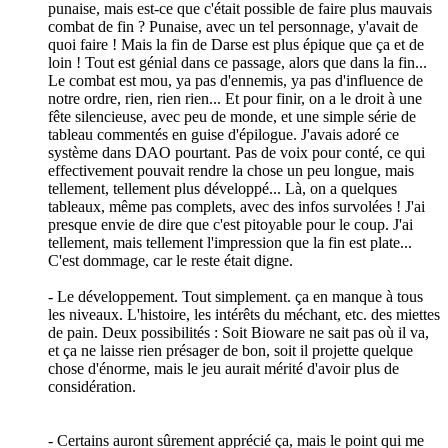
punaise, mais est-ce que c'était possible de faire plus mauvais
combat de fin ? Punaise, avec un tel personnage, y'avait de
quoi faire ! Mais la fin de Darse est plus épique que ça et de
loin ! Tout est génial dans ce passage, alors que dans la fin...
Le combat est mou, ya pas d'ennemis, ya pas d'influence de
notre ordre, rien, rien rien... Et pour finir, on a le droit à une
fête silencieuse, avec peu de monde, et une simple série de
tableau commentés en guise d'épilogue. J'avais adoré ce
système dans DAO pourtant. Pas de voix pour conté, ce qui
effectivement pouvait rendre la chose un peu longue, mais
tellement, tellement plus développé... Là, on a quelques
tableaux, même pas complets, avec des infos survolées ! J'ai
presque envie de dire que c'est pitoyable pour le coup. J'ai
tellement, mais tellement l'impression que la fin est plate...
C'est dommage, car le reste était digne.
- Le développement. Tout simplement. ça en manque à tous
les niveaux. L'histoire, les intérêts du méchant, etc. des miettes
de pain. Deux possibilités : Soit Bioware ne sait pas où il va,
et ça ne laisse rien présager de bon, soit il projette quelque
chose d'énorme, mais le jeu aurait mérité d'avoir plus de
considération.
- Certains auront sûrement apprécié ça, mais le point qui me