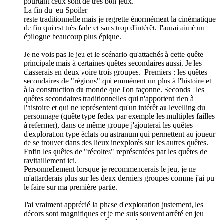
pourtant ceux sont de très bon jeux.
La fin du jeu
Spoiler
reste traditionnelle mais je regrette énormément la cinématique
de fin qui est très fade et sans trop d'intérêt. J'aurai aimé un
épilogue beaucoup plus épique.
Je ne vois pas le jeu et le scénario qu'attachés à cette quête
principale mais à certaines quêtes secondaires aussi. Je les
classerais en deux voire trois groupes. Premiers : les quêtes
secondaires de "régions" qui emmènent un plus à l'histoire et
à la construction du monde que l'on façonne. Seconds : les
quêtes secondaires traditionnelles qui n'apportent rien à
l'histoire et qui ne représentent qu'un intérêt au levelling du
personnage (quête type fedex par exemple les multiples failles
à refermer), dans ce même groupe j'ajouterai les quêtes
d'exploration type éclats ou astranum qui permettent au joueur
de se trouver dans des lieux inexplorés sur les autres quêtes.
Enfin les quêtes de "récoltes" représentées par les quêtes de
ravitaillement ici.
Personnellement lorsque je recommencerais le jeu, je ne
m'attarderais plus sur les deux derniers groupes comme j'ai pu
le faire sur ma première partie.
J'ai vraiment apprécié la phase d'exploration justement, les
décors sont magnifiques et je me suis souvent arrêté en jeu