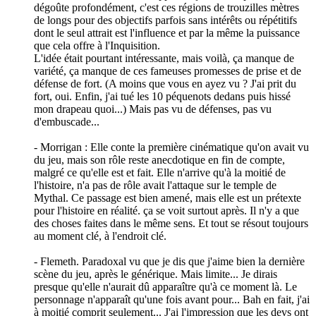
dégoûte profondément, c'est ces régions de trouzilles mètres
de longs pour des objectifs parfois sans intérêts ou répétitifs
dont le seul attrait est l'influence et par la même la puissance
que cela offre à l'Inquisition.
L'idée était pourtant intéressante, mais voilà, ça manque de
variété, ça manque de ces fameuses promesses de prise et de
défense de fort. (A moins que vous en ayez vu ? J'ai prit du
fort, oui. Enfin, j'ai tué les 10 péquenots dedans puis hissé
mon drapeau quoi...) Mais pas vu de défenses, pas vu
d'embuscade...
- Morrigan : Elle conte la première cinématique qu'on avait vu
du jeu, mais son rôle reste anecdotique en fin de compte,
malgré ce qu'elle est et fait. Elle n'arrive qu'à la moitié de
l'histoire, n'a pas de rôle avait l'attaque sur le temple de
Mythal. Ce passage est bien amené, mais elle est un prétexte
pour l'histoire en réalité. ça se voit surtout après. Il n'y a que
des choses faites dans le même sens. Et tout se résout toujours
au moment clé, à l'endroit clé.
- Flemeth. Paradoxal vu que je dis que j'aime bien la dernière
scène du jeu, après le générique. Mais limite... Je dirais
presque qu'elle n'aurait dû apparaître qu'à ce moment là. Le
personnage n'apparaît qu'une fois avant pour... Bah en fait, j'ai
à moitié comprit seulement... J'ai l'impression que les devs ont