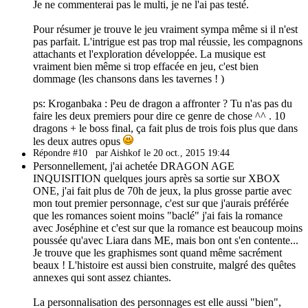
Je ne commenterai pas le multi, je ne l'ai pas testé.
Pour résumer je trouve le jeu vraiment sympa même si il n'est
pas parfait. L'intrigue est pas trop mal réussie, les compagnons
attachants et l'exploration développée. La musique est
vraiment bien même si trop effacée en jeu, c'est bien
dommage (les chansons dans les tavernes ! )
ps: Kroganbaka : Peu de dragon a affronter ? Tu n'as pas du
faire les deux premiers pour dire ce genre de chose ^^ . 10
dragons + le boss final, ça fait plus de trois fois plus que dans
les deux autres opus
Répondre #10
par Aishkof le 20 oct., 2015 19:44
Personnellement, j'ai achetée DRAGON AGE
INQUISITION quelques jours après sa sortie sur XBOX
ONE, j'ai fait plus de 70h de jeux, la plus grosse partie avec
mon tout premier personnage, c'est sur que j'aurais préférée
que les romances soient moins "baclé" j'ai fais la romance
avec Joséphine et c'est sur que la romance est beaucoup moins
poussée qu'avec Liara dans ME, mais bon ont s'en contente...
Je trouve que les graphismes sont quand même sacrément
beaux ! L'histoire est aussi bien construite, malgré des quêtes
annexes qui sont assez chiantes.
La personnalisation des personnages est elle aussi "bien",