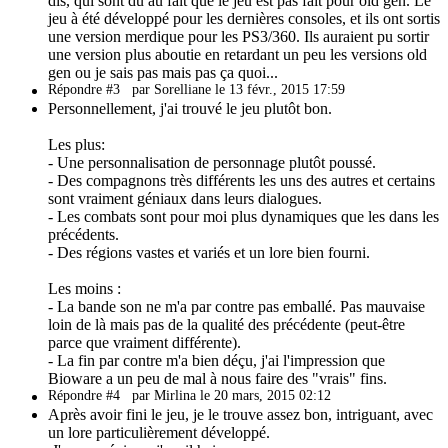
dis, qui sont du au fait que le jeu est pas fait pour old gen. Le
jeu à été développé pour les dernières consoles, et ils ont sortis
une version merdique pour les PS3/360. Ils auraient pu sortir
une version plus aboutie en retardant un peu les versions old
gen ou je sais pas mais pas ça quoi...
Répondre #3
par Sorelliane le 13 févr., 2015 17:59
Personnellement, j'ai trouvé le jeu plutôt bon.
Les plus:
- Une personnalisation de personnage plutôt poussé.
- Des compagnons très différents les uns des autres et certains
sont vraiment géniaux dans leurs dialogues.
- Les combats sont pour moi plus dynamiques que les dans les
précédents.
- Des régions vastes et variés et un lore bien fourni.
Les moins :
- La bande son ne m'a par contre pas emballé. Pas mauvaise
loin de là mais pas de la qualité des précédente (peut-être
parce que vraiment différente).
- La fin par contre m'a bien déçu, j'ai l'impression que
Bioware a un peu de mal à nous faire des "vrais" fins.
Répondre #4
par Mirlina le 20 mars, 2015 02:12
Après avoir fini le jeu, je le trouve assez bon, intriguant, avec
un lore particulièrement développé.