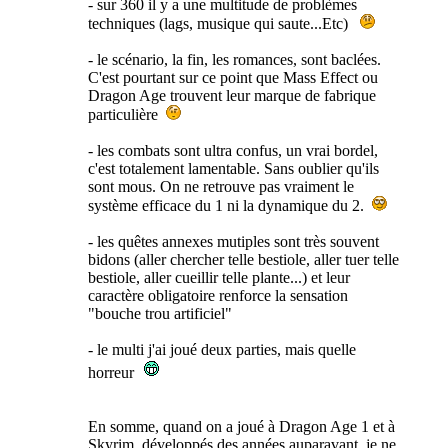
- sur 360 il y a une multitude de problèmes
techniques (lags, musique qui saute...Etc)
- le scénario, la fin, les romances, sont baclées.
C'est pourtant sur ce point que Mass Effect ou
Dragon Age trouvent leur marque de fabrique
particulière
- les combats sont ultra confus, un vrai bordel,
c'est totalement lamentable. Sans oublier qu'ils
sont mous. On ne retrouve pas vraiment le
système efficace du 1 ni la dynamique du 2.
- les quêtes annexes mutiples sont très souvent
bidons (aller chercher telle bestiole, aller tuer telle
bestiole, aller cueillir telle plante...) et leur
caractère obligatoire renforce la sensation
"bouche trou artificiel"
- le multi j'ai joué deux parties, mais quelle
horreur
En somme, quand on a joué à Dragon Age 1 et à
Skyrim, développés des années auparavant, je ne