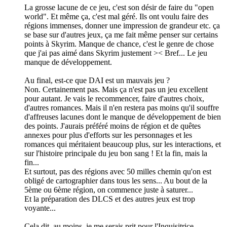
La grosse lacune de ce jeu, c'est son désir de faire du "open
world". Et même ça, c'est mal géré. Ils ont voulu faire des
régions immenses, donner une impression de grandeur etc. ça
se base sur d'autres jeux, ça me fait même penser sur certains
points à Skyrim. Manque de chance, c'est le genre de chose
que j'ai pas aimé dans Skyrim justement >< Bref... Le jeu
manque de développement.
Au final, est-ce que DAI est un mauvais jeu ?
Non. Certainement pas. Mais ça n'est pas un jeu excellent
pour autant. Je vais le recommencer, faire d'autres choix,
d'autres romances. Mais il n'en restera pas moins qu'il souffre
d'affreuses lacunes dont le manque de développement de bien
des points. J'aurais préféré moins de région et de quêtes
annexes pour plus d'efforts sur les personnages et les
romances qui méritaient beaucoup plus, sur les interactions, et
sur l'histoire principale du jeu bon sang ! Et la fin, mais la
fin...
Et surtout, pas des régions avec 50 milles chemin qu'on est
obligé de cartographier dans tous les sens... Au bout de la
5ème ou 6ème région, on commence juste à saturer...
Et la préparation des DLCS et des autres jeux est trop
voyante...
Cela dit, au moins, je me serais prit pour l'Inquisitrice.