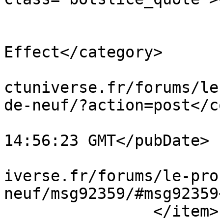
			</description>
			<category>Le prochain Mas
Effect</category>

			<comments>https://massef
ctuniverse.fr/forums/le
de-neuf/?action=post</c
			<pubDate>Sat, 27 Jun 202
14:56:23 GMT</pubDate>

			<guid>https://masseffect
iverse.fr/forums/le-pro
neuf/msg92359/#msg92359
		</item>
