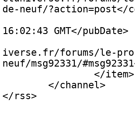
de-neuf/?action=post</c
			<pubDate>Fri, 09 Jan 202
16:02:43 GMT</pubDate>

			<guid>https://masseffect
iverse.fr/forums/le-pro
neuf/msg92331/#msg92331
		</item>

	</channel>

</rss>