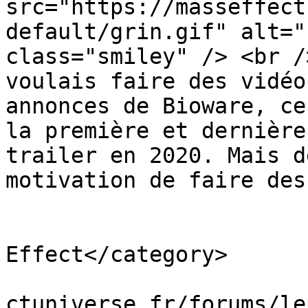
src="https://masseffect
default/grin.gif" alt="
class="smiley" /> <br /
voulais faire des vidéo
annonces de Bioware, ce
la première et dernière
trailer en 2020. Mais d
motivation de faire des
			</description>
			<category>Le prochain Mas
Effect</category>

			<comments>https://massef
ctuniverse.fr/forums/le