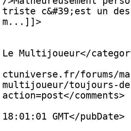
/>Malheureusement perso
triste c&#39;est un des
m...]]>

			</description>
			<category>Mass Effect 3 
Le Multijoueur</category
			<comments>https://massef
ctuniverse.fr/forums/ma
multijoueur/toujours-de
action=post</comments>

			<pubDate>Sat, 09 May 202
18:01:01 GMT</pubDate>

			<guid>https://masseffect