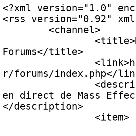
<?xml version="1.0" enc
<rss version="0.92" xml
	<channel>

		<title>Mass Effect Universe - 
Forums</title>

		<link>https://masseffectuniverse.f
r/forums/index.php</link
		<description><![CDATA[Informations 
en direct de Mass Effec
</description>

		<item>

			<title>Re : Metal</title