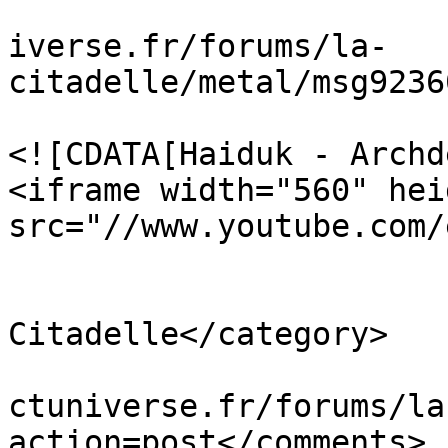
			<link>https://masseffect
iverse.fr/forums/la-
citadelle/metal/msg9236
			<description>
<![CDATA[Haiduk - Archd
<iframe width="560" hei
src="//www.youtube.com/
			</description>
			<category>La
Citadelle</category>

			<comments>https://massef
ctuniverse.fr/forums/la
action=post</comments>
