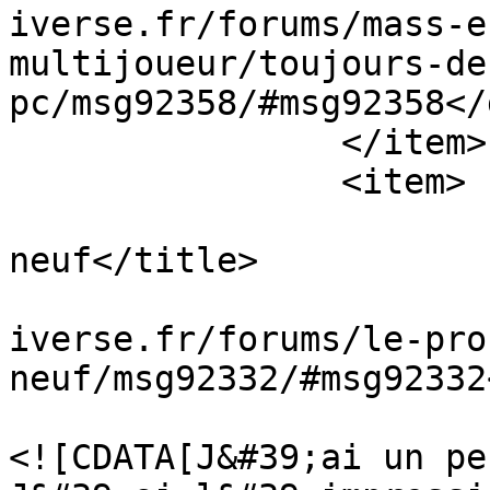
iverse.fr/forums/mass-e
multijoueur/toujours-de
pc/msg92358/#msg92358</
		</item>

		<item>

			<title>Re : quoi de
neuf</title>

			<link>https://masseffect
iverse.fr/forums/le-pro
neuf/msg92332/#msg92332
			<description>
<![CDATA[J&#39;ai un pe