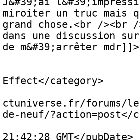
J&#39;ai l&#39;impressi
miroiter un truc mais q
grand chose.<br /><br /
dans une discussion sur
de m&#39;arrêter mdr]]>

			</description>
			<category>Le prochain Mas
Effect</category>

			<comments>https://massef
ctuniverse.fr/forums/le
de-neuf/?action=post</c
			<pubDate>Fri, 09 Jan 202
21:42:28 GMT</pubDate>
