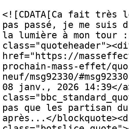
			<description>
<![CDATA[Ca fait très l
pas passé, je me suis d
la lumière à mon tour :
class="quoteheader"><di
href="https://masseffec
prochain-mass-effet/quo
neuf/msg92330/#msg92330
08 janv., 2026 14:39</a
class="bbc_standard_quo
pas que les partisan du
après...</blockquote><d
class="botslice_quote">