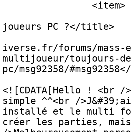
		<item>

			<title>Toujours des
joueurs PC ?</title>

			<link>https://masseffect
iverse.fr/forums/mass-e
multijoueur/toujours-de
pc/msg92358/#msg92358</
			<description>
<![CDATA[Hello ! <br />
simple ^^<br />J&#39;ai
installé et le multi fo
créer les parties, mais