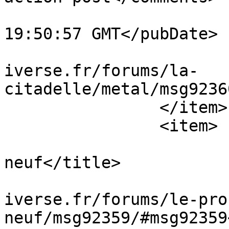
			<pubDate>Thu, 06 Aug 202
19:50:57 GMT</pubDate>

			<guid>https://masseffect
iverse.fr/forums/la-
citadelle/metal/msg9236
		</item>

		<item>

			<title>Re : quoi de
neuf</title>

			<link>https://masseffect
iverse.fr/forums/le-pro
neuf/msg92359/#msg92359