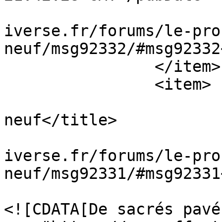
			<guid>https://masseffect
iverse.fr/forums/le-pro
neuf/msg92332/#msg92332
		</item>

		<item>

			<title>Re : quoi de
neuf</title>

			<link>https://masseffect
iverse.fr/forums/le-pro
neuf/msg92331/#msg92331
			<description>
<![CDATA[De sacrés pavé